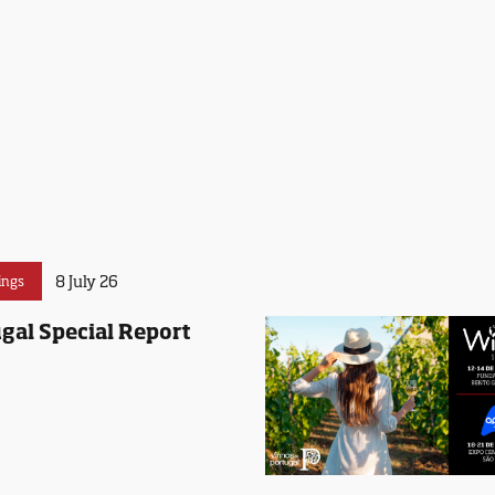
8 July 26
ings
gal Special Report