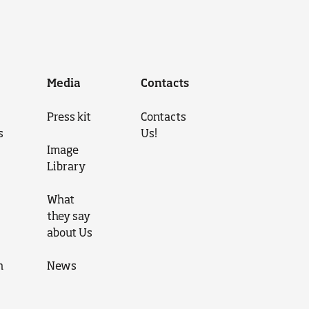
Media
Contacts
Press kit
Contacts
s
Us!
Image
Library
What
they say
about Us
n
News