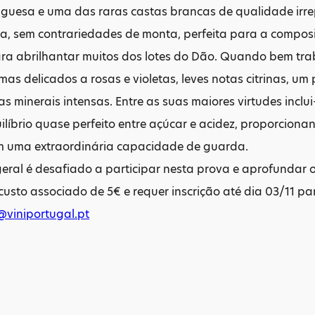
uguesa e uma das raras castas brancas de qualidade irr
a, sem contrariedades de monta, perfeita para a compos
para abrilhantar muitos dos lotes do Dão. Quando bem tr
as delicados a rosas e violetas, leves notas citrinas, um
as minerais intensas. Entre as suas maiores virtudes inc
líbrio quase perfeito entre açúcar e acidez, proporcionan
m uma extraordinária capacidade de guarda.
eral é desafiado a participar nesta prova e aprofundar o
custo associado de 5€ e requer inscrição até dia 03/11 pa
@viniportugal.pt