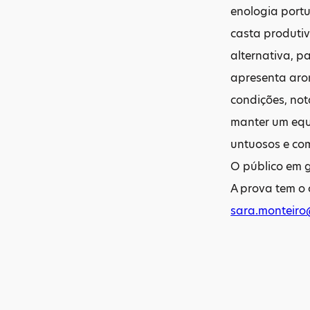
enologia port
casta produtiv
alternativa, 
apresenta arom
condições, not
manter um equi
untuosos e co
O público em g
A prova tem o 
sara.monteiro