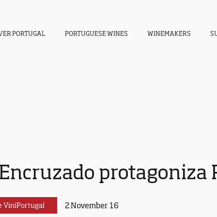
VER PORTUGAL
PORTUGUESE WINES
WINEMAKERS
S
 Encruzado protagoniza 
2 November 16
e ViniPortugal