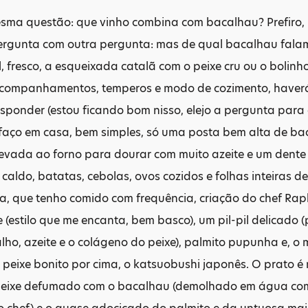
ma questão: que vinho combina com bacalhau? Prefiro, n
ergunta com outra pergunta: mas de qual bacalhau fala
ual, fresco, a esqueixada catalã com o peixe cru ou o bolin
acompanhamentos, temperos e modo de cozimento, haverá 
esponder (estou ficando bom nisso, elejo a pergunta para
 faço em casa, bem simples, só uma posta bem alta de b
levada ao forno para dourar com muito azeite e um dente
 caldo, batatas, cebolas, ovos cozidos e folhas inteiras d
 que tenho comido com frequência, criação do chef Raph
 (estilo que me encanta, bem basco), um pil-pil delicado 
lho, azeite e o colágeno do peixe), palmito pupunha e, o 
eixe bonito por cima, o katsuobushi japonês. O prato é m
eixe defumado com o bacalhau (demolhado em água com g