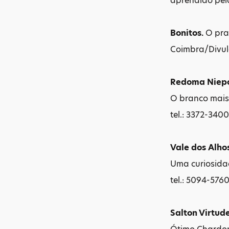
aprendido pel
Bonitos.
O prat
Coimbra/Divu
Redoma Niepo
O branco mais s
tel.: 3372-3400
Vale dos Alho
Uma curiosidad
tel.: 5094-5760
Salton Virtud