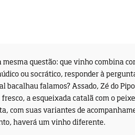
a mesma questão: que vinho combina co
múdico ou socrático, responder à pergun
al bacalhau falamos? Assado, Zé do Pipo
, fresco, a esqueixada catalã com o peixe
ita, com suas variantes de acompanham
nto, haverá um vinho diferente.