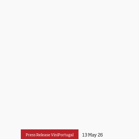
13 May 26
Press Release ViniPortugal