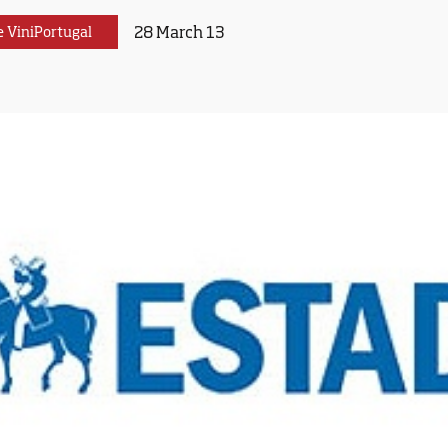
28 March 13
e ViniPortugal