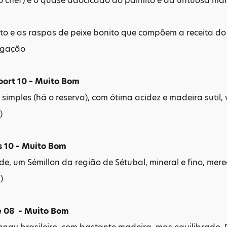
o chef) e o quase adocicado do palmito e da untuosa ma
o e as raspas de peixe bonito que compõem a receita do
lgação
ort 10 – Muito Bom
imples (há o reserva), com ótima acidez e madeira sutil, va
)
s 10 – Muito Bom
e, um Sémillon da região de Sétubal, mineral e fino, merec
)
e 08 - Muito Bom