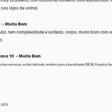
nay brasileiro, com bastante madeira, mas equilibrado. 
 nas lojas de vinho)
0 - Muito Bom
az, tem complexidade e sutileza, corpo, muito bom com 
0)
ova 10 - Muito Bom
m boa estrutura, acidez delicada, também para a bacalhoada (R$ 98, Empório San
e 2013