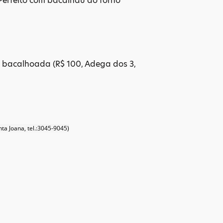
Perfeito com bacalhau ao forno
a bacalhoada (R$ 100, Adega dos 3,
ta Joana, tel.:3045-9045)