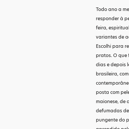
Todo ano a mes
responder à p
feira, espirit
variantes de 
Escolhi para r
pratos. O que
dias e depois 
brasileira, com
contemporânea,
posta com pele
maionese, de a
defumadas de p
pungente do p