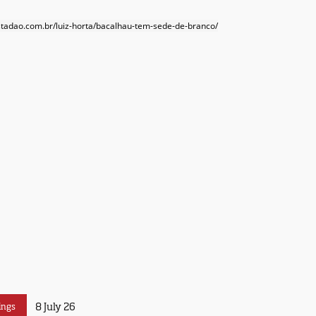
estadao.com.br/luiz-horta/bacalhau-tem-sede-de-branco/
8 July 26
ings