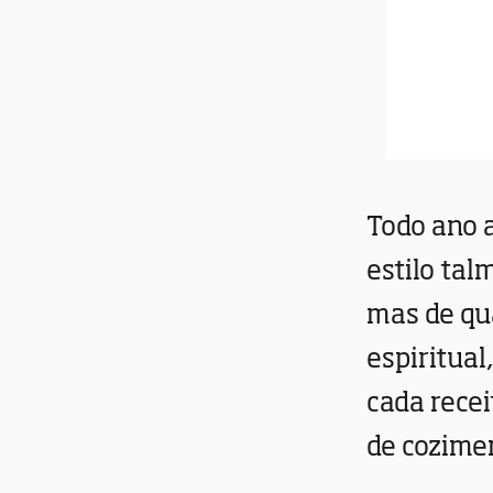
Todo ano 
estilo tal
mas de qu
espiritual
cada rece
de cozime