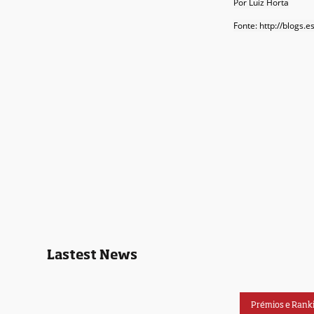
Por Luiz Horta
Fonte: http://blogs.
Lastest News
Prémios e Rank