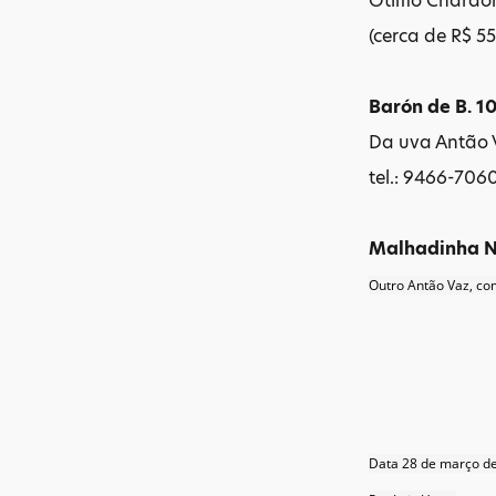
Ótimo Chardon
(cerca de R$ 55
Barón de B. 1
Da uva Antão V
tel.: 9466-706
Malhadinha N
Outro Antão Vaz, co
Data 28 de março d