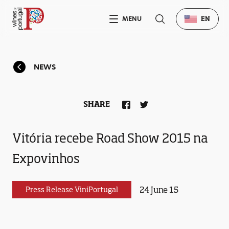
MENU
EN
NEWS
SHARE
Vitória recebe Road Show 2015 na
Expovinhos
24 June 15
Press Release ViniPortugal