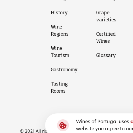
History
Grape
varieties
Wine
Regions
Certified
Wines
Wine
Tourism
Glossary
Gastronomy
Tasting
Rooms
Wines of Portugal uses
c
website you agree to our
© 2021 All rights reserved, Wines of Portugal