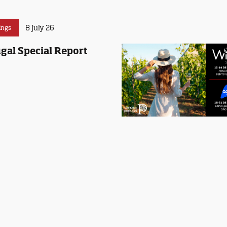
8 July 26
ings
gal Special Report