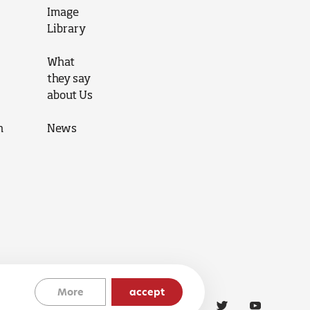
Image
Library
What
they say
about Us
n
News
More
accept
Cookies Policy