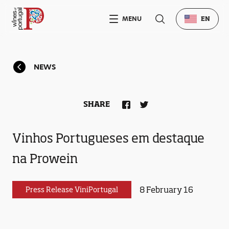
MENU
EN
NEWS
SHARE
Vinhos Portugueses em destaque
na Prowein
8 February 16
Press Release ViniPortugal