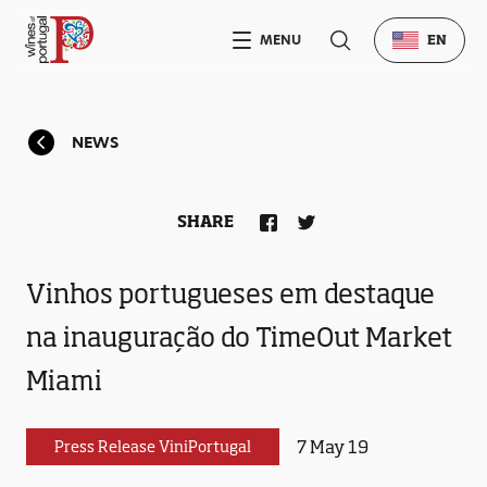
MENU
EN
NEWS
SHARE
Vinhos portugueses em destaque
na inauguração do TimeOut Market
Miami
7 May 19
Press Release ViniPortugal