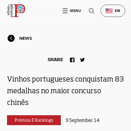
MENU
EN
NEWS
SHARE
Vinhos portugueses conquistam 83
medalhas no maior concurso
chinês
9 September 14
Prémios E Rankings