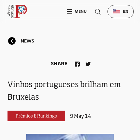
MENU
EN
NEWS
SHARE
Vinhos portugueses brilham em
Bruxelas
9 May 14
Prémios E Rankings