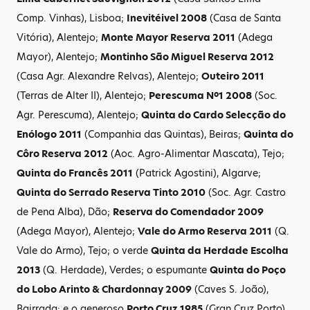
Comp. Vinhas), Lisboa;
Inevitéivel 2008
(Casa de Santa
Vitória), Alentejo;
Monte Mayor Reserva 2011
(Adega
Mayor), Alentejo;
Montinho São Miguel Reserva 2012
(Casa Agr. Alexandre Relvas), Alentejo;
Outeiro 2011
(Terras de Alter II), Alentejo;
Perescuma Nº1 2008
(Soc.
Agr. Perescuma), Alentejo;
Quinta do Cardo Selecção do
Enólogo 2011
(Companhia das Quintas), Beiras;
Quinta do
Côro Reserva 2012
(Aoc. Agro-Alimentar Mascata), Tejo;
Quinta do Francês 2011
(Patrick Agostini), Algarve;
Quinta do Serrado Reserva Tinto 2010
(Soc. Agr. Castro
de Pena Alba), Dão;
Reserva do Comendador 2009
(Adega Mayor), Alentejo;
Vale do Armo Reserva 2011
(Q.
Vale do Armo), Tejo; o verde
Quinta da Herdade Escolha
2013
(Q. Herdade), Verdes; o espumante
Quinta do Poço
do Lobo Arinto & Chardonnay 2009
(Caves S. João),
Bairrada; e o generoso
Porto Cruz 1985
(Gran Cruz Porto),