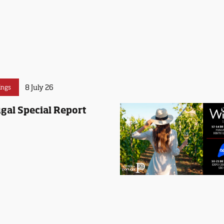
8 July 26
ings
gal Special Report