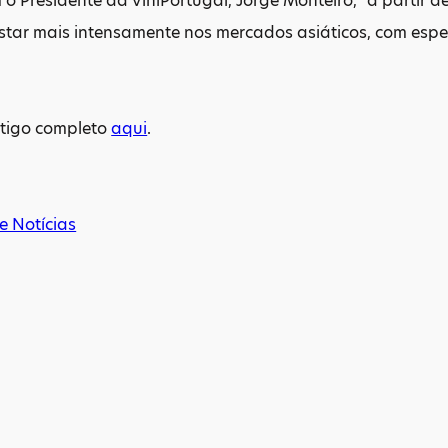
o Presidente da ViniPortugal, Jorge Monteiro, "a partir d
star mais intensamente nos mercados asiáticos, com espe
rtigo completo
aqui
.
e Notícias