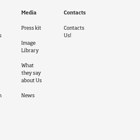
Media
Contacts
Press kit
Contacts
s
Us!
Image
Library
What
they say
about Us
n
News