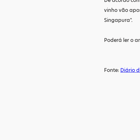
De acordo com 
vinho vão apo
Singapura".
Poderá ler o a
Fonte:
Diário d