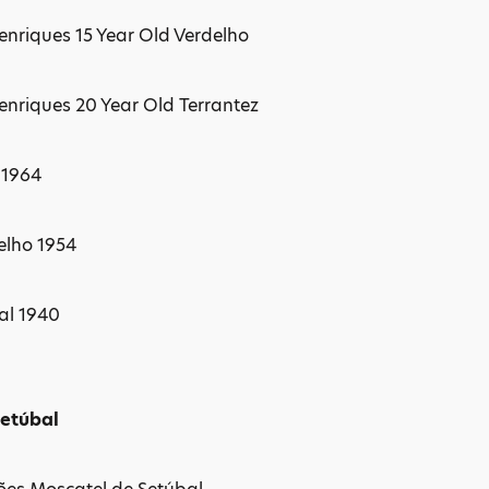
nriques 15 Year Old Verdelho
nriques 20 Year Old Terrantez
 1964
elho 1954
ial 1940
Setúbal