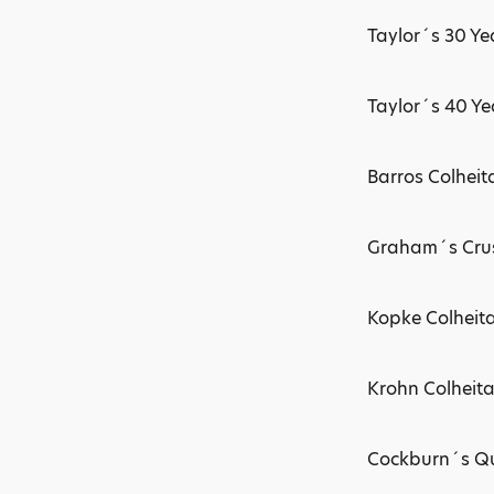
Taylor´s 30 Y
Taylor´s 40 Ye
Barros Colheit
Graham´s Crus
Kopke Colheit
Krohn Colheit
Cockburn´s Qu