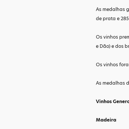
As medalhas 
de prata e 28
Os vinhos pre
e Dão) e dos b
Os vinhos fora
As medalhas de
Vinhos Gener
Madeira