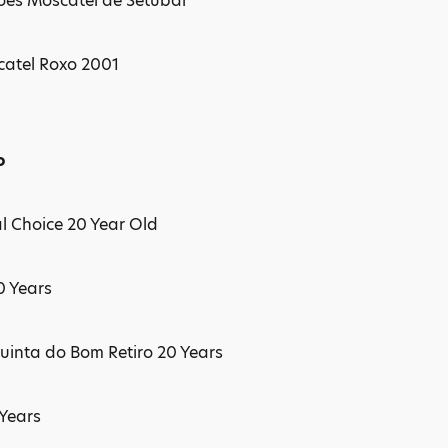
es Moscatel de Setúbal
atel Roxo 2001
o
l Choice 20 Year Old
0 Years
uinta do Bom Retiro 20 Years
Years