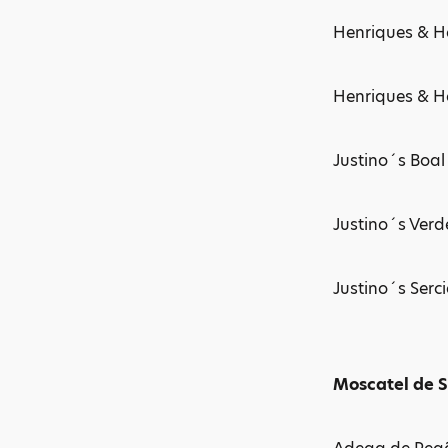
Henriques & He
Henriques & He
Justino´s Boal
Justino´s Verd
Justino´s Serc
Moscatel de 