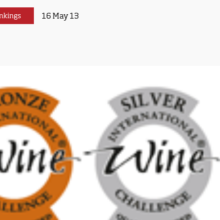
16 May 13
nkings