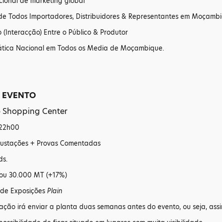
ional de marketing global
de Todos Importadores, Distribuidores & Representantes em Moçamb
o (Interacção) Entre o Público & Produtor
ática Nacional em Todos os Media de Moçambique.
O EVENTO
 Shopping Center
 22h00
ustações + Provas Comentadas
ds.
 ou 30.000 MT (+17%)
de Exposições
Plain
ação irá enviar a planta duas semanas antes do evento, ou seja, ass