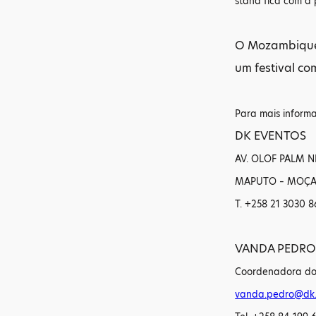
stand fica com a 
O Mozambique W
um festival c
Para mais inform
DK EVENTOS
AV. OLOF PALM N
MAPUTO – MOÇ
T. +258 21 3030 8
VANDA PEDRO
Coordenadora do
vanda.pedro@dk.