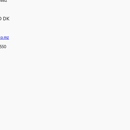
6882
O DK
co.mz
8550