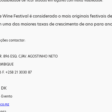
possibilidade de ficar situado em lugares com muita visibilidade.
ine Festival é considerado o mais originais festivais d
om uma das maiores taxas de crescimento de ano para a
ações contactar:
R. 896 ESQ. C/AV. AGOSTINHO NETO
AMBIQUE
6 F. +258 21 3030 87
 DK
 Evento
co.mz