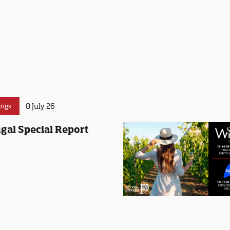
8 July 26
ings
gal Special Report