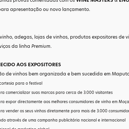
gumas provas comentadas com os
WINE MASTERS
&
EN
para apresentação ou novo lançamento.
:
vinho, adegas, lojas de vinhos, produtos expositores de
viços da linha
Premium
.
RECIDO AOS EXPOSITORES
ão de vinhos bem organizada e bem sucedida em Maput
cortesia para o festival
ra comercializar suas marcas para cerca de 3.000 visitantes
ara expor directamente aos melhores consumidores de vinho em Moça
ara vender os seus vinhos diretamente para mais de 3.000 consumidor
ado através de uma campanha publicitária nacional e internacional