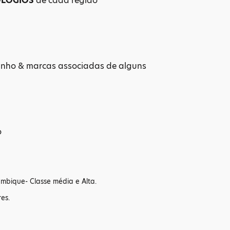
ÓLOGIOS
de cada região
 vinho & marcas associadas de alguns
o
mbique- Classe média e Alta.
es.