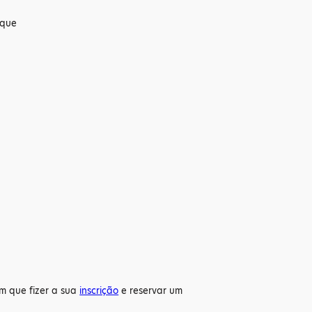
ique
im que fizer a sua
inscrição
e reservar um