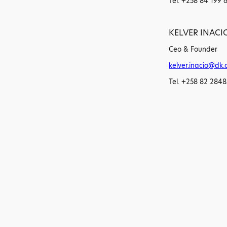
Tel. +258 84 199 
KELVER INACI
Ceo & Founder
kelver.inacio@dk.
Tel. +258 82 284