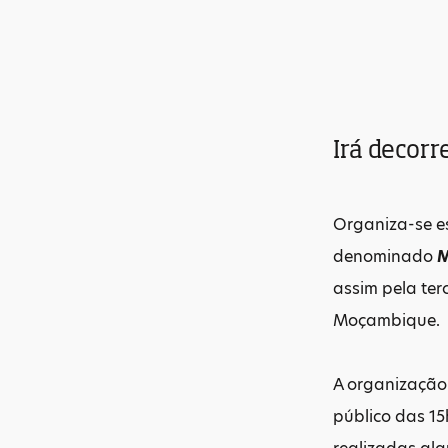
Irá decorr
Organiza-se es
denominado
M
assim pela ter
Moçambique.
A organização 
público das 15