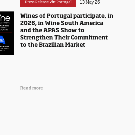
13 May 26
Press Release ViniPortugal
Wines of Portugal participate, in
2026, in Wine South America
and the APAS Show to
Strengthen Their Commitment
to the Brazilian Market
Read more