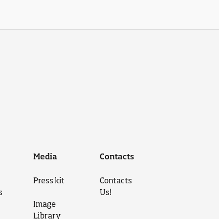
Media
Contacts
Press kit
Contacts
s
Us!
Image
Library