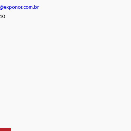
@exponor.com.br
440