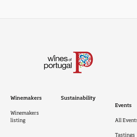
Winemakers
Sustainability
Events
Winemakers
listing
All Event
Tastings