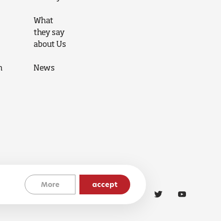
What
they say
about Us
n
News
More
accept
Cookies Policy