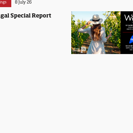
8 July 26
ings
gal Special Report