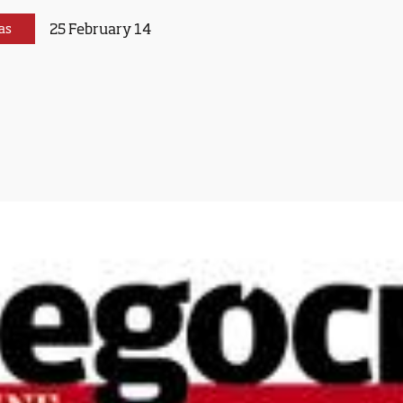
25 February 14
as