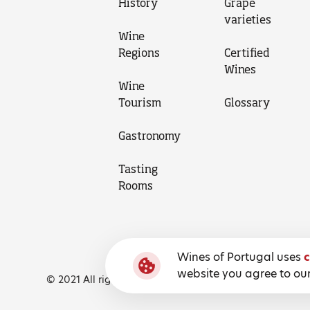
History
Grape
varieties
Wine
Regions
Certified
Wines
Wine
Tourism
Glossary
Gastronomy
Tasting
Rooms
Wines of Portugal uses
c
website you agree to our
© 2021 All rights reserved, Wines of Portugal