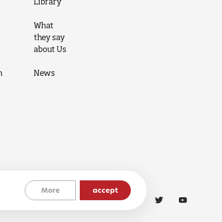
Library
What
they say
about Us
n
News
More
accept
Cookies Policy