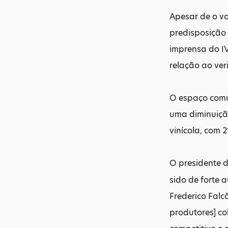
Apesar de o vo
predisposição
imprensa do IV
relação ao ver
O espaço comu
uma diminuiçã
vinícola, com 2
O presidente 
sido de forte 
Frederico Falc
produtores] c