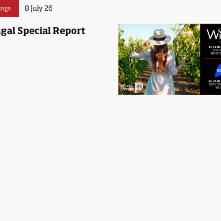
8 July 26
ings
gal Special Report