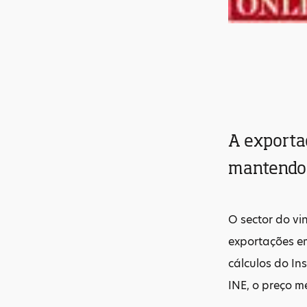
A exportaç
mantendo 
O sector do v
exportações em
cálculos do In
INE, o preço m