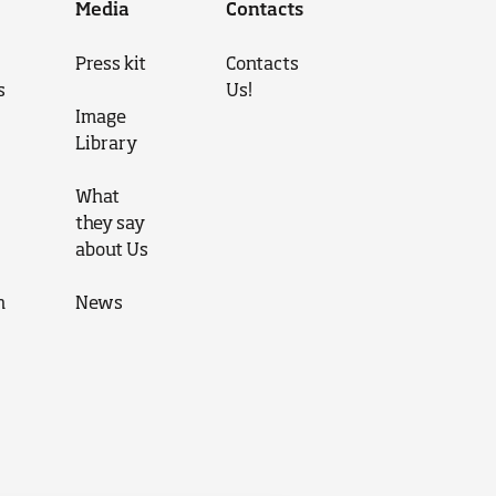
Media
Contacts
Press kit
Contacts
s
Us!
Image
Library
What
they say
about Us
n
News