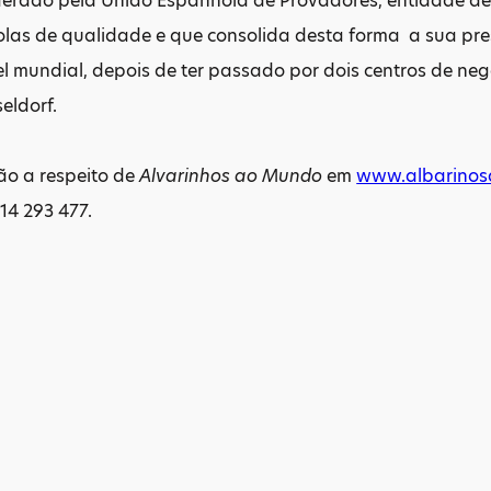
iderado pela União Espanhola de Provadores, entidade de
olas de qualidade e que consolida desta forma a sua pre
vel mundial, depois de ter passado por dois centros de n
eldorf.
ão a respeito de
Alvarinhos ao Mundo
em
www.albarinos
914 293 477.