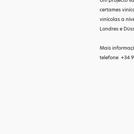
Um projecto l
certames viníc
vinícolas a ní
Londres e Düss
Mais informaç
telefone +34 