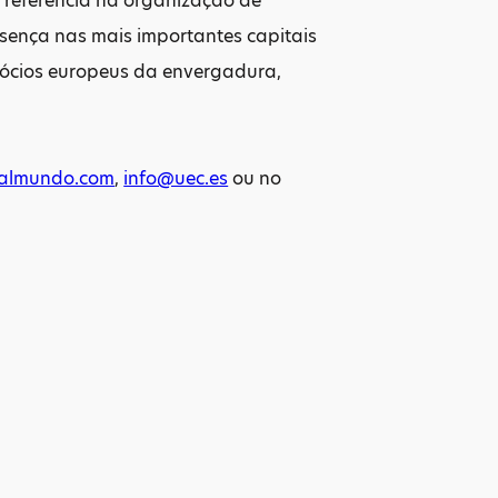
 referência na organização de
sença nas mais importantes capitais
egócios europeus da envergadura,
almundo.com
,
info@uec.es
ou no