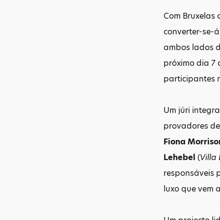
Com Bruxelas c
converter-se-
ambos lados do
próximo dia 7
participantes
Um júri integr
provadores d
Fiona Morriso
Lehebel
(
Villa
responsáveis 
luxo que vem a