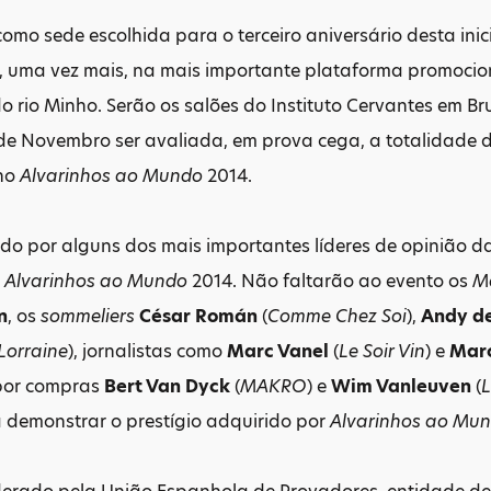
omo sede escolhida para o terceiro aniversário desta inic
á, uma vez mais, na mais importante plataforma promocio
 rio Minho. Serão os salões do Instituto Cervantes em Bru
 de Novembro ser avaliada, em prova cega, a totalidade 
 no
Alvarinhos ao Mundo
2014.
ado por alguns dos mais importantes líderes de opinião d
e
Alvarinhos ao Mundo
2014. Não faltarão ao evento os
M
n
, os
sommeliers
César Román
(
Comme Chez Soi
),
Andy d
 Lorraine
), jornalistas como
Marc Vanel
(
Le Soir Vin
) e
Marc
por compras
Bert Van Dyck
(
MAKRO
) e
Wim Vanleuven
(
L
 demonstrar o prestígio adquirido por
Alvarinhos ao Mu