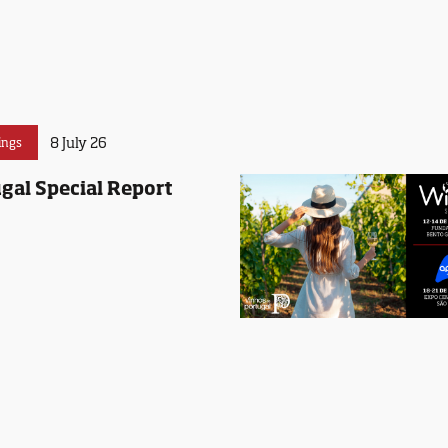
8 July 26
ings
gal Special Report