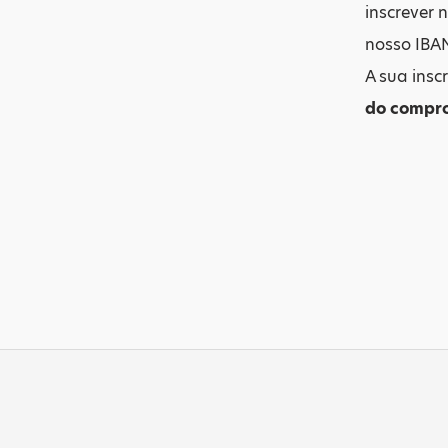
inscrever 
nosso IBA
A sua insc
do compro