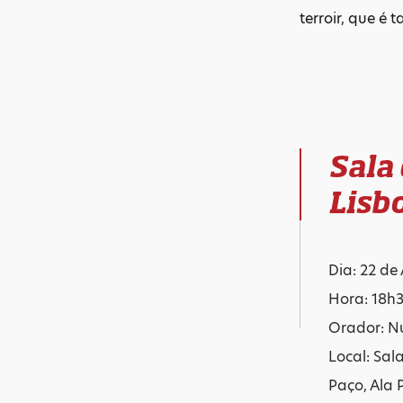
terroir, que é 
Sala
Lisb
Dia: 22 de 
Hora: 18h
Orador: N
Local: Sal
Paço, Ala 