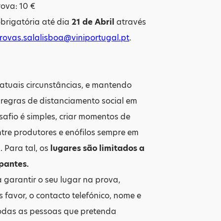
ova: 10 €
obrigatória até dia
21 de Abril
através
rovas.salalisboa@viniportugal.pt
.
atuais circunstâncias, e mantendo
regras de distanciamento social em
esafio é simples, criar momentos de
ntre produtores e enófilos sempre em
 Para tal, os
lugares são limitados a
ipantes.
 garantir o seu lugar na prova,
s favor, o contacto telefónico, nome e
todas as pessoas que pretenda