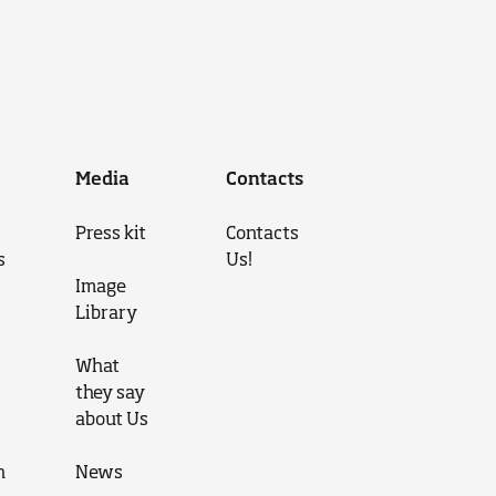
Media
Contacts
Press kit
Contacts
s
Us!
Image
Library
What
they say
about Us
n
News