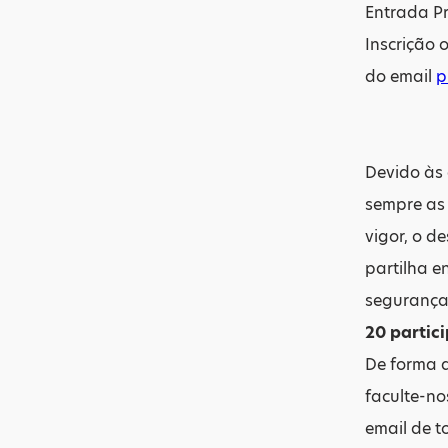
Entrada Pr
Inscrição 
do email
p
Devido às 
sempre as 
vigor, o d
partilha e
segurança.
20 partic
De forma a
faculte-no
email de 