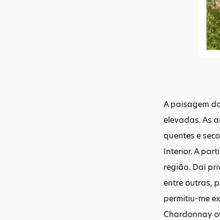
A paisagem da 
elevadas. As a
quentes e seco
Interior. A pa
região. Daí pri
entre outras, 
permitiu-me ex
Chardonnay ou 