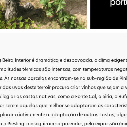
Beira Interior é dramática e despovoada, o clima exigente,
mplitudes térmicas são intensas, com temperaturas negat
s. As nossas parcelas encontram-se na sub-região de Pin
rtir das uvas deste terroir procuro criar vinhos que sejam
vilegiar as castas nativas, como a Fonte Cal, a Siria, o Ru
por serem aquelas que melhor se adaptaram às característi
plorar criativamente a adaptação de outras castas, alg
o Riesling conseguiram surpreender, pela expressão únic