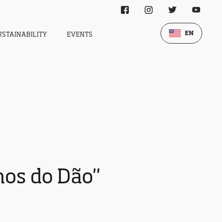
EN
USTAINABILITY
EVENTS
hos do Dão"