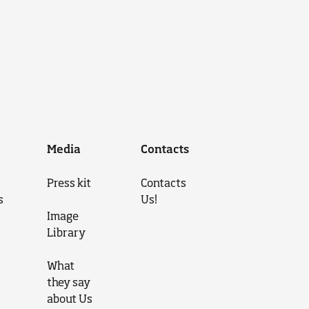
Media
Contacts
Press kit
Contacts
s
Us!
Image
Library
What
they say
about Us