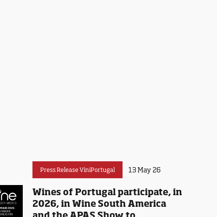
13 May 26
Press Release ViniPortugal
Wines of Portugal participate, in
2026, in Wine South America
and the APAS Show to