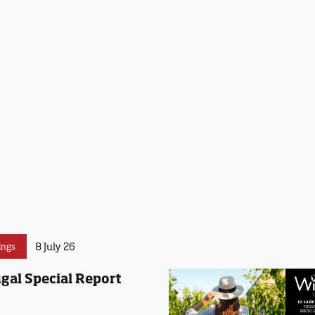
8 July 26
ings
gal Special Report