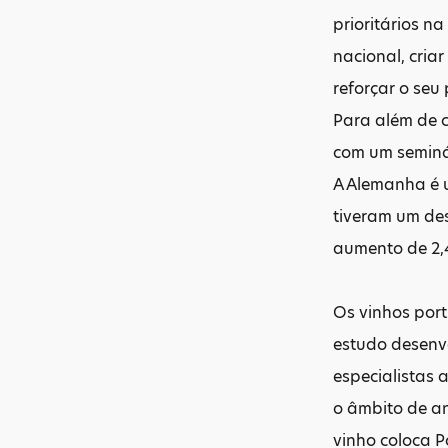
prioritários n
nacional, cria
reforçar o seu
Para além de c
com um seminár
A Alemanha é 
tiveram um de
aumento de 2,
Os vinhos por
estudo desenv
especialistas 
o âmbito de an
vinho coloca 