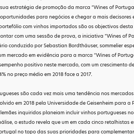
a sua estratégia de promoção da marca “Wines of Portuga
r oportunidades para negócios e chegar a mais decisores
 portefólio com vinhos importados são os objectivos desta i
ontar com uma sessão de prova, a iniciativa “Wines of Po
io conduzido por Sebastian Bordthäuser, sommelier espe
um mercado em evidência para a marca “Wines of Portuga
sempenho positivo neste mercado, com um crescimento de
4% no preço médio em 2018 face a 2017.
tugueses são cada vez mais uma tendência nos mercados 
olvido em 2018 pela Universidade de Geisenheim para a 
alemães inquiridos planeiam incluir vinhos portugueses no
álise, o estudo revela que um em cada cinco retalhistas 
Portugal no topo das suas prioridades para complementa