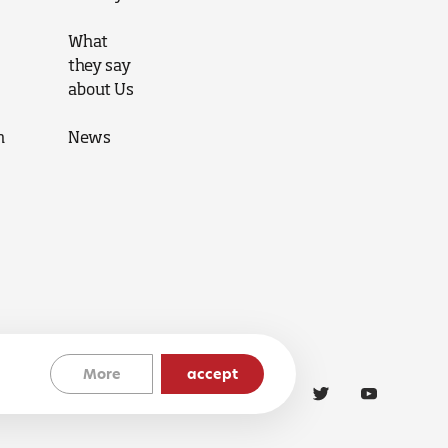
What
they say
about Us
n
News
More
accept
Cookies Policy