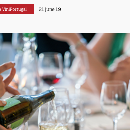
21 June 19
e ViniPortugal