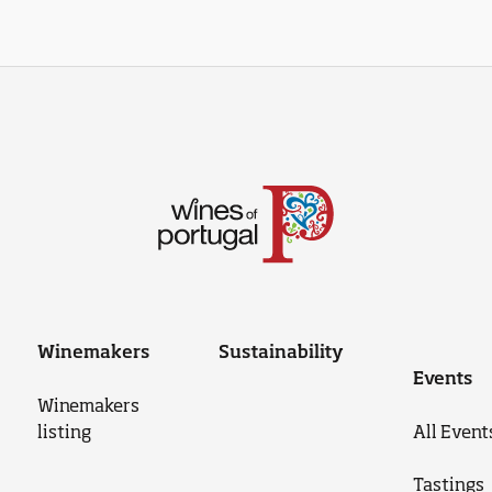
Winemakers
Sustainability
Events
Winemakers
listing
All Event
Tastings