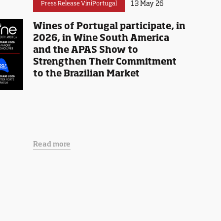
13 May 26
Press Release ViniPortugal
Wines of Portugal participate, in
2026, in Wine South America
and the APAS Show to
Strengthen Their Commitment
to the Brazilian Market
Read more