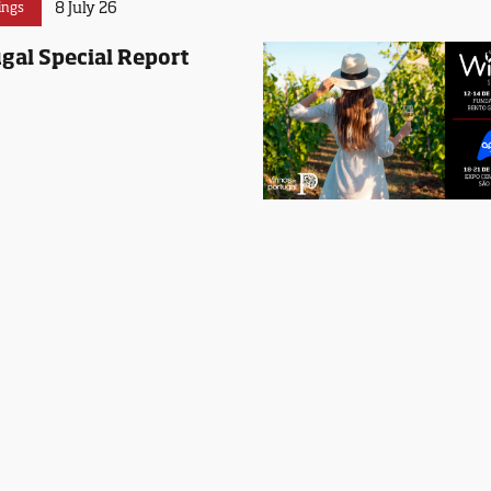
8 July 26
ings
gal Special Report