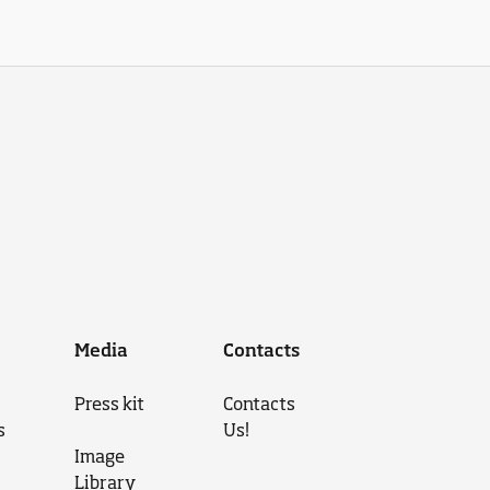
Media
Contacts
Press kit
Contacts
s
Us!
Image
Library