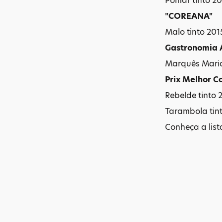
Pomar tinto 20
"COREANA"
Malo tinto 201
Gastronomia A
Marquês Maria
Prix Melhor 
Rebelde tinto 
Tarambola tint
Conheça a lis