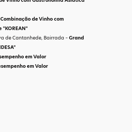
de Vinho com Gastronomia Asiática
r Combinação de Vinho com
ne "KOREAN"
va de Cantanhede, Bairrada –
Grand
NDESA"
sempenho em Valor
esempenho em Valor