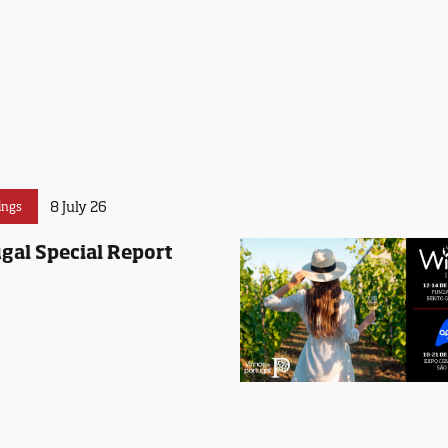
8 July 26
ings
gal Special Report