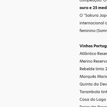
competição. O
ouro e 25 med
O "Sakura Jap
internacional 
feminino (Somm
Vinhos Portu
Atlântico Reser
Merino Reserva
Rebelde tinto 
Marquês Maria
Quinta da Dev
Tarambola tint
Casa do Lago t