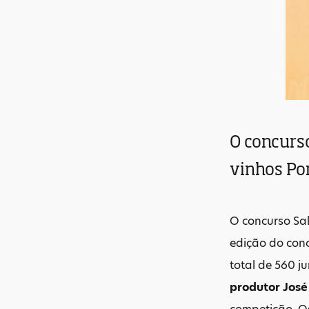
O concurs
vinhos Po
O concurso Sa
edição do con
total de 560 j
produtor José