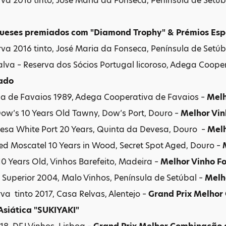
rva 2016 tinto, José Maria da Fonseca, Península de Setúb
gueses premiados com "Diamond Trophy" & Prémios Esp
rva 2016 tinto, José Maria da Fonseca, Península de Setúb
lva – Reserva dos Sócios Portugal licoroso, Adega Coop
cado
a de Favaios 1989, Adega Cooperativa de Favaios –
Melh
 Dow’s 10 Years Old Tawny, Dow’s Port, Douro –
Melhor Vin
esa White Port 20 Years, Quinta da Devesa, Douro –
Melh
ed Moscatel 10 Years in Wood, Secret Spot Aged, Douro –
M
0 Years Old, Vinhos Barefeito, Madeira –
Melhor Vinho Fo
Superior 2004, Malo Vinhos, Península de Setúbal –
Melh
rva tinto 2017, Casa Relvas, Alentejo –
Grand Prix Melhor
siática "SUKIYAKI"