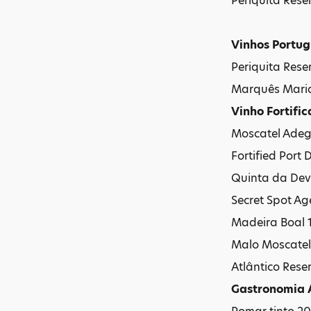
Periquita Rese
Vinhos Portu
Periquita Rese
Marquês Maria
Vinho Fortifi
Moscatel Adeg
Fortified Port
Quinta da Dev
Secret Spot Ag
Madeira Boal 1
Malo Moscatel 
Atlântico Rese
Gastronomia A