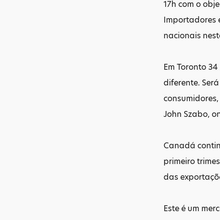
17h com o obje
Importadores e
nacionais nes
Em Toronto 34
diferente. Ser
consumidores,
John Szabo, on
Canadá contin
primeiro trime
das exportaçõ
Este é um mer