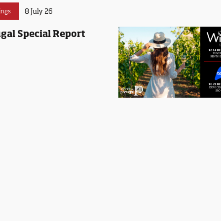
8 July 26
ings
gal Special Report