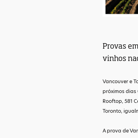
Provas em
vinhos na
Vancouver e T
próximos dias 
Rooftop, 581 C
Toronto, igual
A prova de Van