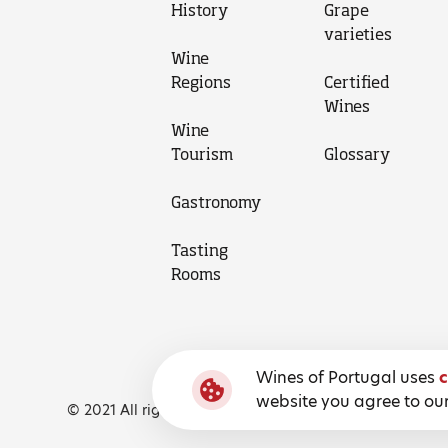
History
Grape
varieties
Wine
Regions
Certified
Wines
Wine
Tourism
Glossary
Gastronomy
Tasting
Rooms
Wines of Portugal uses
c
website you agree to our
© 2021 All rights reserved, Wines of Portugal