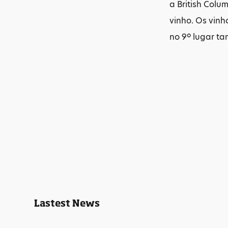
a British Col
vinho. Os vin
no 9º lugar t
Lastest News