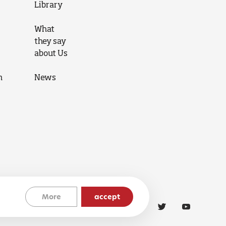
Library
What
they say
about Us
n
News
More
accept
Cookies Policy