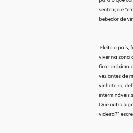
para o que con
sentença é "em
bebedor de vin
Eleito o país, 
viver na zona 
ficar próxima
vez antes de 
vinhateiro, de
intermináveis 
Que outro lug
videira?", escre