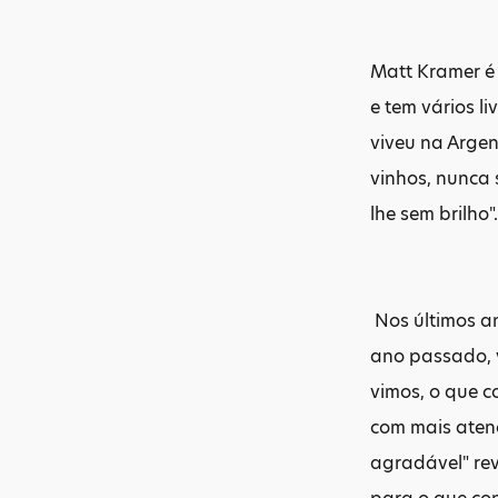
Matt Kramer é 
e tem vários l
viveu na Argen
vinhos, nunca 
lhe sem brilho"
Nos últimos a
ano passado, v
vimos, o que c
com mais atenç
agradável" rev