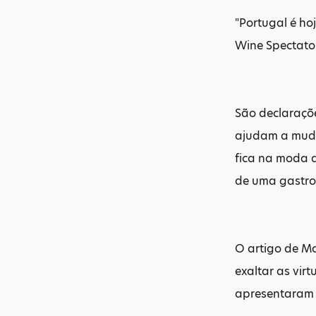
"Portugal é ho
Wine Spectator
São declaraçõe
ajudam a muda
fica na moda d
de uma gastro
O artigo de Ma
exaltar as vir
apresentaram P