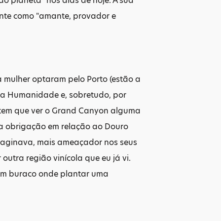
do planeta" nos dias de hoje. A sua
sente como "amante, provador e
e a mulher optaram pelo Porto (estão a
 da Humanidade e, sobretudo, por
 tem que ver o Grand Canyon alguma
a obrigação em relação ao Douro
 imaginava, mais ameaçador nos seus
utra região vinícola que eu já vi.
 um buraco onde plantar uma