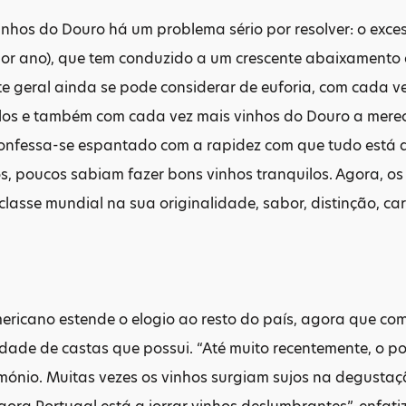
hos do Douro há um problema sério por resolver: o exces
or ano), que tem conduzido a um crescente abaixamento 
e geral ainda se pode considerar de euforia, com cada v
los e também com cada vez mais vinhos do Douro a merec
onfessa-se espantado com a rapidez com que tudo está a
s, poucos sabiam fazer bons vinhos tranquilos. Agora, os
classe mundial na sua originalidade, sabor, distinção, car
ericano estende o elogio ao resto do país, agora que com
dade de castas que possui. “Até muito recentemente, o p
mónio. Muitas vezes os vinhos surgiam sujos na degustaçã