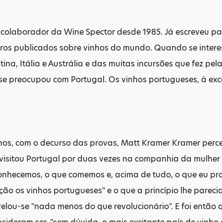
colaborador da Wine Spector desde 1985. Já escreveu pa
ivros publicados sobre vinhos do mundo. Quando se intere
tina, Itália e Austrália e das muitas incursões que fez p
se preocupou com Portugal. Os vinhos portugueses, à exc
.
nos, com o decurso das provas, Matt Kramer Kramer perce
isitou Portugal por duas vezes na companhia da mulher e
onhecemos, o que comemos e, acima de tudo, o que eu pro
ão os vinhos portugueses" e o que a princípio lhe parec
elou-se "nada menos do que revolucionário". E foi então qu