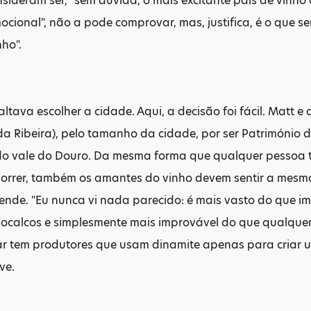
sideram ser, "sem dúvida, o mais excitante país de vinho 
ocional", não a pode comprovar, mas, justifica, é o que 
ho".
faltava escolher a cidade. Aqui, a decisão foi fácil. Matt 
da Ribeira), pelo tamanho da cidade, por ser Património
 do vale do Douro. Da mesma forma que qualquer pessoa
morrer, também os amantes do vinho devem sentir a mesm
fende. "Eu nunca vi nada parecido: é mais vasto do que
socalcos e simplesmente mais improvável do que qualquer o
ar tem produtores que usam dinamite apenas para criar
ve.