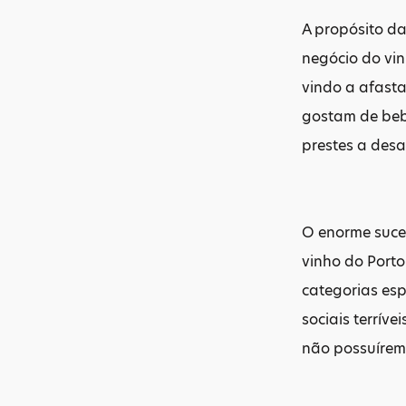
A propósito da
negócio do vi
vindo a afasta
gostam de beb
prestes a desa
O enorme suces
vinho do Porto
categorias esp
sociais terrív
não possuírem