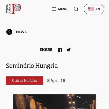
MENU
EN
NEWS
SHARE
Seminário Hungria
8 April 16
Outras Notícias