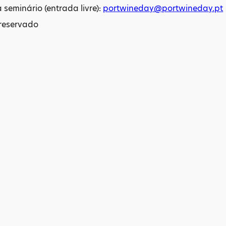
 seminário (entrada livre):
portwineday@portwineday.pt
 reservado