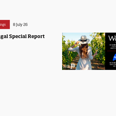
8 July 26
ings
gal Special Report