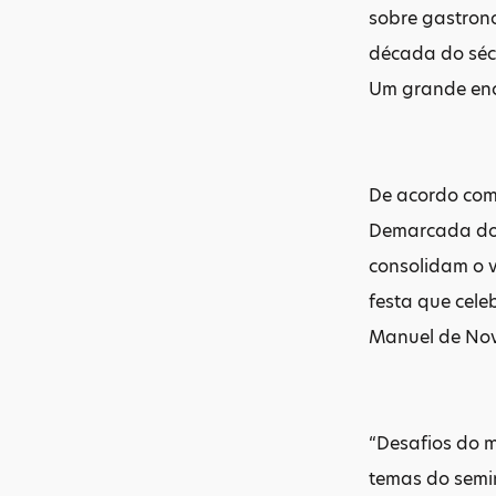
sobre gastrono
década do séc.
Um grande enco
De acordo com
Demarcada do D
consolidam o 
festa que cele
Manuel de Nov
“Desafios do m
temas do semin