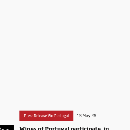
13 May 26
Press Release ViniPortugal
Wines of Portugal participate, in