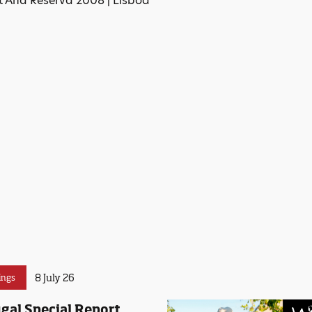
t'Ana Reserva 2008 | Lisboa
8 July 26
ings
gal Special Report