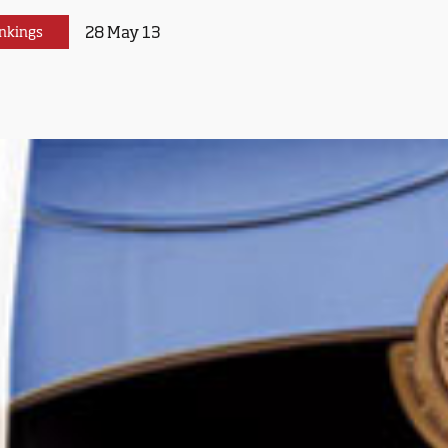
28 May 13
nkings