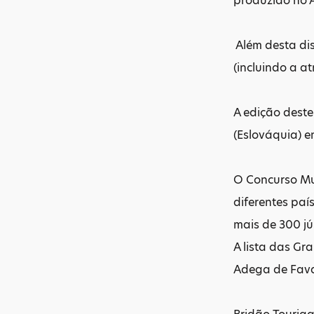
produzido no A
Além desta di
(incluindo a a
A edição deste
(Eslováquia) e
O Concurso Mun
diferentes paí
mais de 300 jú
A lista das G
Adega de Favai