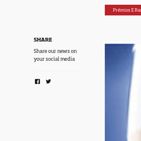
Prémios E Ra
SHARE
Share our news on
your social media