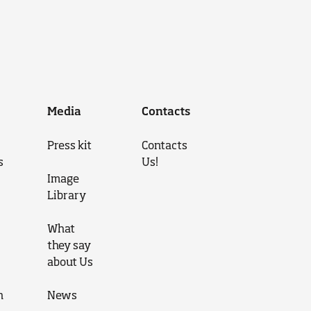
Media
Contacts
Press kit
Contacts
s
Us!
Image
Library
What
they say
about Us
n
News