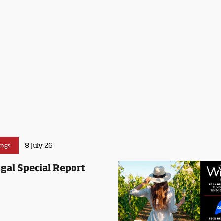
8 July 26
ings
gal Special Report