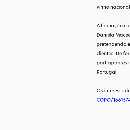
vinho nacional
A formação é d
Daniela Maced
pretendendo ev
clientes. De 
participantes
Portugal.
Os interessad
COPO/1661574