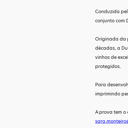
Conduzida pel
conjunto com D
Originada da p
décadas, a Duo
vinhos de exce
protegidos.
Para desenvol
imprimindo pe
A prova tem o 
sara.monteiro