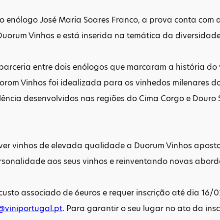
o enólogo José Maria Soares Franco, a prova conta com a
uorum Vinhos e está inserida na temática da diversidade
arceria entre dois enólogos que marcaram a história do 
rom Vinhos foi idealizada para os vinhedos milenares do 
lência desenvolvidos nas regiões do Cima Corgo e Douro Su
ver vinhos de elevada qualidade a Duorum Vinhos aposta 
rsonalidade aos seus vinhos e reinventando novas abor
custo associado de 6euros e requer inscrição até dia 16/0
@viniportugal.pt
. Para garantir o seu lugar no ato da ins