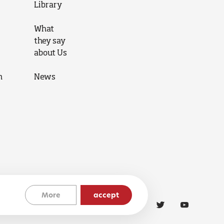
Library
What
they say
about Us
n
News
More
accept
Cookies Policy