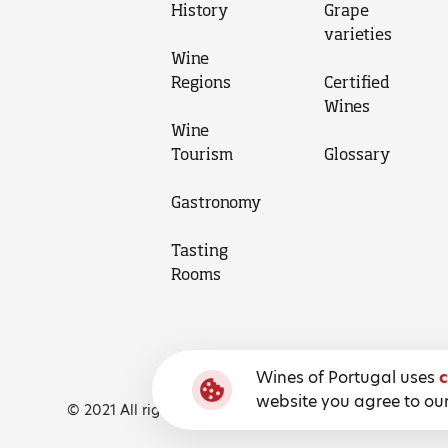
History
Grape
varieties
Wine
Regions
Certified
Wines
Wine
Tourism
Glossary
Gastronomy
Tasting
Rooms
Wines of Portugal uses
c
website you agree to our
© 2021 All rights reserved, Wines of Portugal