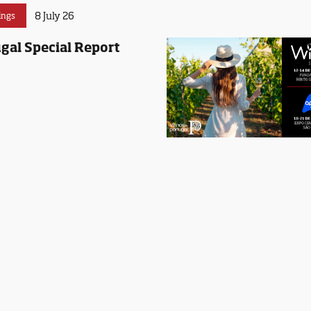
8 July 26
ings
gal Special Report