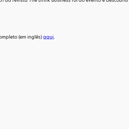
h da revista The Drink Business foi ao evento e descobr
completo (em inglês)
aqui
.