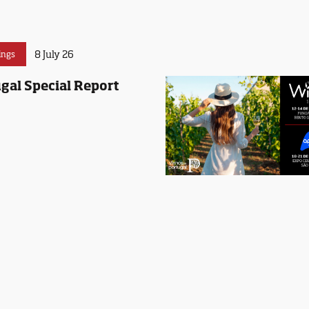
8 July 26
ings
gal Special Report