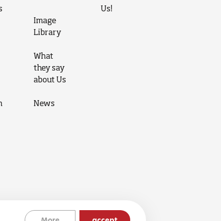
s
Us!
Image
Library
What
they say
about Us
n
News
More
accept