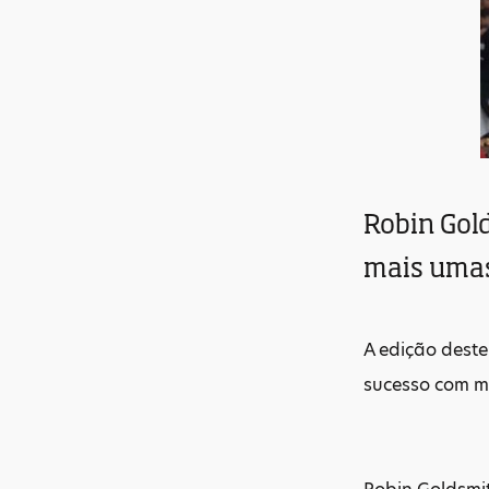
Robin Gold
mais umas
A edição deste
sucesso com ma