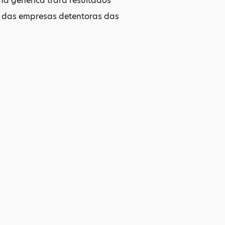
a genérica trará resultados
e das empresas detentoras das