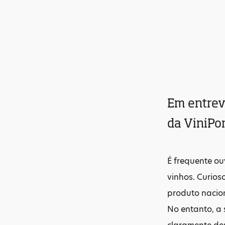
Em entrevi
da ViniPor
É frequente o
vinhos. Curios
produto nacion
No entanto, a 