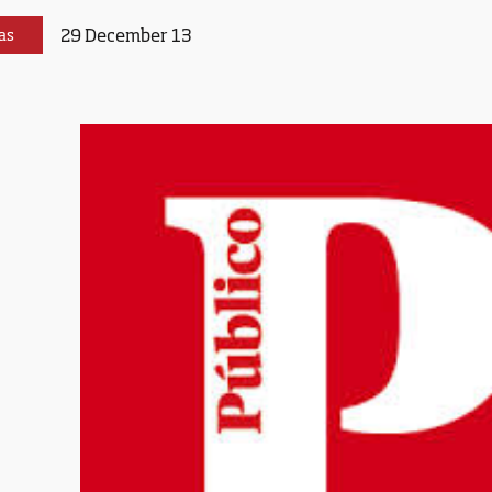
29 December 13
as