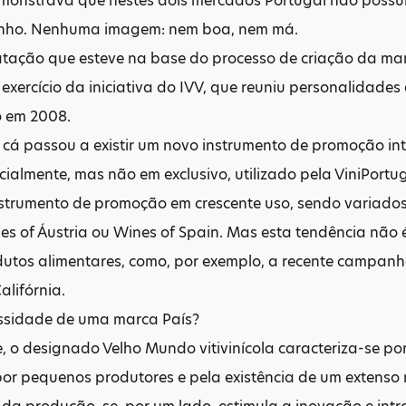
monstrava que nestes dois mercados Portugal não pos
inho. Nenhuma imagem: nem boa, nem má.
atação que esteve na base do processo de criação da mar
exercício da iniciativa do IVV, que reuniu personalidad
o em 2008.
cá passou a existir um novo instrumento de promoção int
cialmente, mas não em exclusivo, utilizado pela ViniPortu
strumento de promoção em crescente uso, sendo variados 
nes of Áustria ou Wines of Spain. Mas esta tendência não 
dutos alimentares, como, por exemplo, a recente campanh
lifórnia.
ssidade de uma marca País?
e, o designado Velho Mundo vitivinícola caracteriza-se 
por pequenos produtores e pela existência de um extenso