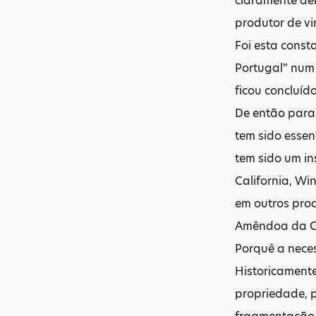
claramente de
produtor de v
Foi esta const
Portugal” num 
ficou concluíd
De então para 
tem sido essen
tem sido um in
California, Wi
em outros pro
Amêndoa da Ca
Porquê a nece
Historicament
propriedade, 