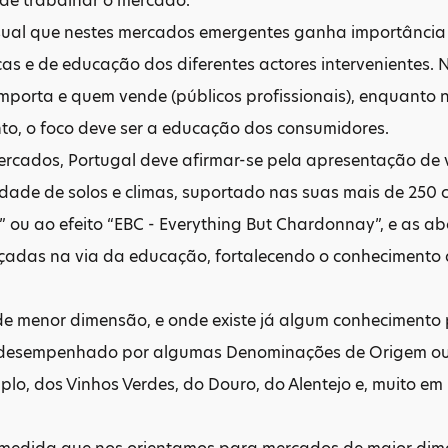
 de trabalhar o mercado.
sual que nestes mercados emergentes ganha importância
cas e de educação dos diferentes actores intervenientes. 
mporta e quem vende (públicos profissionais), enquanto
o, o foco deve ser a educação dos consumidores.
rcados, Portugal deve afirmar-se pela apresentação de v
dade de solos e climas, suportado nas suas mais de 250 
” ou ao efeito “EBC - Everything But Chardonnay”, e as 
erçadas na via da educação, fortalecendo o conhecimento 
e menor dimensão, e onde existe já algum conhecimento p
desempenhado por algumas Denominações de Origem ou I
plo, dos Vinhos Verdes, do Douro, do Alentejo e, muito em 