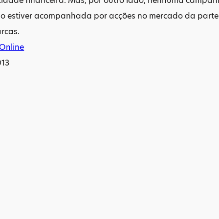
cidade financeira. Mas, por outro lado, nenhuma campanh
não estiver acompanhada por acções no mercado da part
rcas.
 Online
013