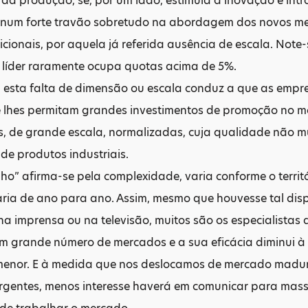
a produção, se, por um lado, estimula a inovação e introd
e num forte travão sobretudo na abordagem dos novos m
cionais, por aquela já referida ausência de escala. Note
 líder raramente ocupa quotas acima de 5%.
, esta falta de dimensão ou escala conduz a que as empr
e lhes permitam grandes investimentos de promoção no m
s, de grande escala, normalizadas, cuja qualidade não
 de produtos industriais.
ho” afirma-se pela complexidade, varia conforme o territ
aria de ano para ano. Assim, mesmo que houvesse tal dis
na imprensa ou na televisão, muitos são os especialistas
um grande número de mercados e a sua eficácia diminui 
menor. E à medida que nos deslocamos de mercado madur
gentes, menos interesse haverá em comunicar para massas