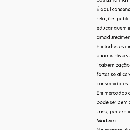
outras formas
É aqui consen
relações públi
educar quem i
amadureciment
Em todos os me
enorme diversi
“cabernização
fortes se alic
consumidores.
Em mercados d
pode ser bem 
caso, por exem
Madeira.