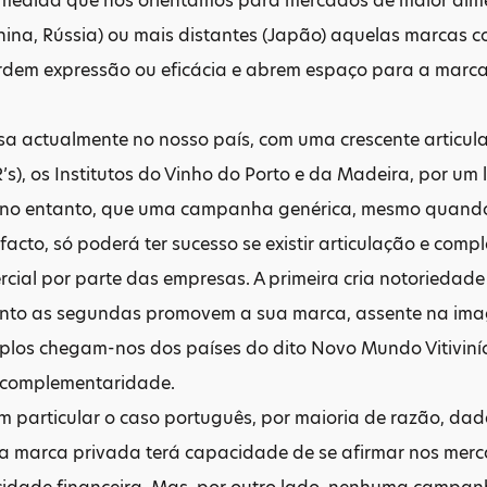
 medida que nos orientamos para mercados de maior di
ina, Rússia) ou mais distantes (Japão) aquelas marcas c
rdem expressão ou eficácia e abrem espaço para a marca
sa actualmente no nosso país, com uma crescente articula
’s), os Institutos do Vinho do Porto e da Madeira, por um l
 no entanto, que uma campanha genérica, mesmo quando s
e facto, só poderá ter sucesso se existir articulação e c
cial por parte das empresas. A primeira cria notoriedade p
nto as segundas promovem a sua marca, assente na ima
plos chegam-nos dos países do dito Novo Mundo Vitiviní
 complementaridade.
 particular o caso português, por maioria de razão, d
 marca privada terá capacidade de se afirmar nos merca