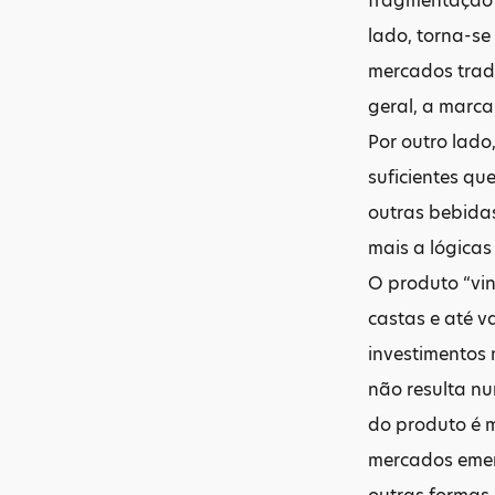
fragmentação d
lado, torna-s
mercados tradi
geral, a marca
Por outro lado
suficientes qu
outras bebida
mais a lógicas
O produto “vin
castas e até v
investimentos 
não resulta n
do produto é 
mercados emer