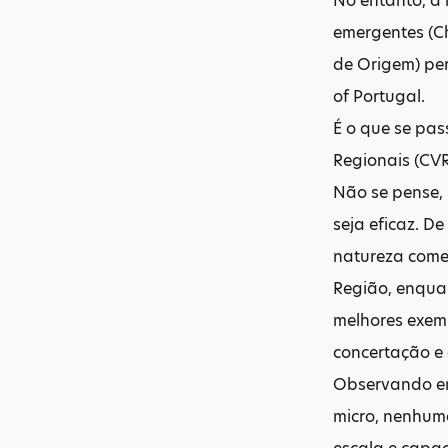
No entanto, à
emergentes (Ch
de Origem) pe
of Portugal.
É o que se pas
Regionais (CVR
Não se pense,
seja eficaz. D
natureza comer
Região, enqua
melhores exem
concertação e
Observando em
micro, nenhuma