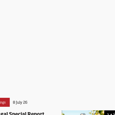
8 July 26
ings
gal Special Report