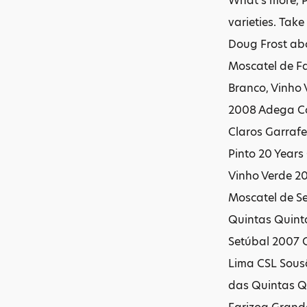
What's more, P
varieties. Take
Doug Frost ab
Moscatel de F
Branco, Vinho
2008 Adega Co
Claros Garraf
Pinto 20 Years
Vinho Verde 2
Moscatel de S
Quintas Quinta
Setúbal 2007 
Lima CSL Sous
das Quintas Q