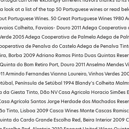
ortugal can offer excitingly different flavors thanks to i
 a look at a list of the top 50 Portuguese wines or read be
out Portuguese Wines. 50 Great Portuguese Wines 1980 
avaios Colheita, Favaios- Douro 2011 Adega Cooperativ
 Verde 2005 Adega Cooperativa de Palmela Adega de Palm
operativa de Penalva do Castelo Adega de Penalva Tin
eira, Borba 2009 Adriano Ramos Pinto Duas Quintas Rese
 Quinta do Bom Retiro Port, Douro 2011 Anselmo Mendes 
011 Armindo Fernandes Vianna Loureiro, Vinhos Verdes 20
etúbal, Península de Setúbal 1994 Blandy's Colheita Mal
 da Giesta Tinto, Dão NV Casa Agricola Horacio Simões E
Casa Agrícola Santos Jorge Herdade dos Machados Reserv
ão Tinto, Lisboa 2009 Casca Wines Monte Cascas Ramisc
uinta do Cardo Grande Escolha Red, Beira Interior 200