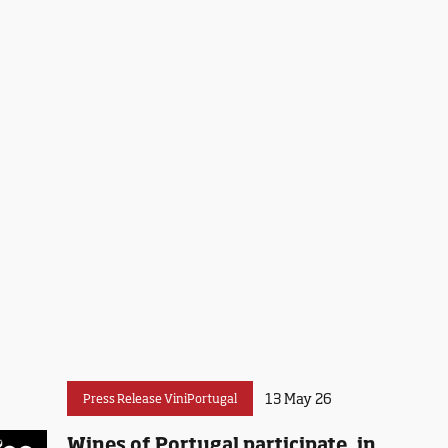
13 May 26
Press Release ViniPortugal
Wines of Portugal participate, in