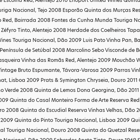
 Escolha Red, Alentejo 2010 Enoport United Wines Quint
riga Nacional, Tejo 2008 Esporão Quinta dos Murças Res
o Red, Bairrada 2008 Fontes da Cunha Munda Touriga N
Zéfyro Tinto, Alentejo 2008 Herdade dos Coelheiros Tapa
Wines Touriga Nacional, Dão 2009 Luis Pato Vinha Pan,
, Península de Setúbal 2008 Marcolino Sebo Visconde de B
squeira Vinha das Romãs Red, Alentejo 2009 Mouchão Wi
intage Bruto Espumante, Távora-Varosa 2009 Parras Vinh
at, Lisboa 2009 Prats & Symington Chryseia, Douro 201
nho Verde 2008 Quinta de Lemos Dona Georgina, Dão 2011 
009 Quinta do Casal Monteiro Forma de Arte Reserva Red,
uro 2008 Quinta do Escudial Reserva Vinhas Velhas, Dão 
 2009 Quinta do Pinto Touriga Nacional, Lisboa 2009 Qui
al Touriga Nacional, Douro 2008 Quinta do Quetzal Reser