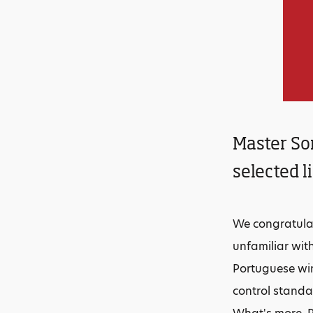
Master So
selected l
We congratulat
unfamiliar with
Portuguese win
control stand