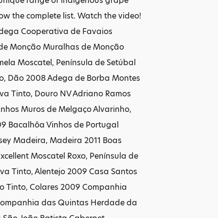
ts unique range of indigenous grape
low the complete list. Watch the video!
Adega Cooperativa de Favaios
a de Monção Muralhas de Monção
ela Moscatel, Península de Setúbal
to, Dão 2008 Adega de Borba Montes
rva Tinto, Douro NV Adriano Ramos
Vinhos Muros de Melgaço Alvarinho,
09 Bacalhôa Vinhos de Portugal
msey Madeira, Madeira 2011 Boas
xcellent Moscatel Roxo, Península de
a Tinto, Alentejo 2009 Casa Santos
o Tinto, Colares 2009 Companhia
9 Companhia das Quintas Herdade da