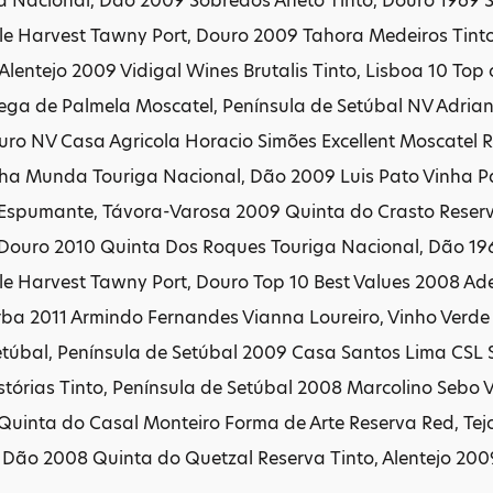
 Nacional, Dão 2009 Sobredos Aneto Tinto, Douro 1969 S
e Harvest Tawny Port, Douro 2009 Tahora Medeiros Tinto,
 Alentejo 2009 Vidigal Wines Brutalis Tinto, Lisboa 10 To
ega de Palmela Moscatel, Península de Setúbal NV Adria
uro NV Casa Agricola Horacio Simões Excellent Moscatel 
ha Munda Touriga Nacional, Dão 2009 Luis Pato Vinha P
 Espumante, Távora-Varosa 2009 Quinta do Crasto Reserv
 Douro 2010 Quinta Dos Roques Touriga Nacional, Dão 196
le Harvest Tawny Port, Douro Top 10 Best Values 2008 A
rba 2011 Armindo Fernandes Vianna Loureiro, Vinho Verd
etúbal, Península de Setúbal 2009 Casa Santos Lima CSL
tórias Tinto, Península de Setúbal 2008 Marcolino Sebo 
Quinta do Casal Monteiro Forma de Arte Reserva Red, Tej
 Dão 2008 Quinta do Quetzal Reserva Tinto, Alentejo 2009