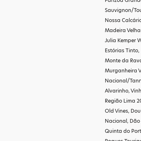
Farizoa Grande
Sauvignon/Tou
Nossa Calcári
Madeira Velha 
Julia Kemper 
Estórias Tinto
Monte da Rava
Murganheira V
Nacional/Tann
Alvarinho, Vi
Região Lima 2
Old Vines, Do
Nacional, Dão
Quinta do Port