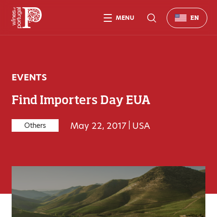
MENU
EN
EVENTS
Find Importers Day EUA
May 22, 2017
|
USA
Others