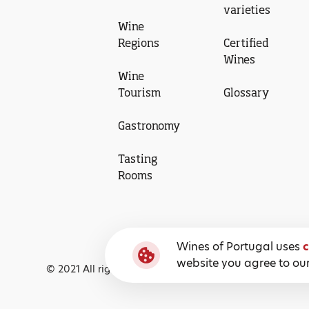
varieties
Wine
Regions
Certified
Wines
Wine
Tourism
Glossary
Gastronomy
Tasting
Rooms
Wines of Portugal uses
c
website you agree to our
© 2021 All rights reserved, Wines of Portugal