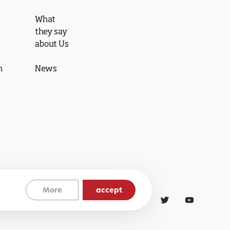
What
they say
about Us
n
News
More
accept
Cookies Policy