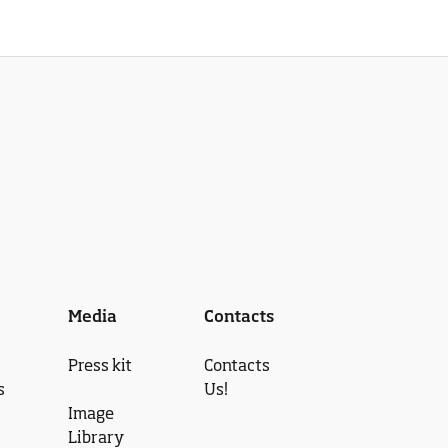
Media
Contacts
Press kit
Contacts
s
Us!
Image
Library