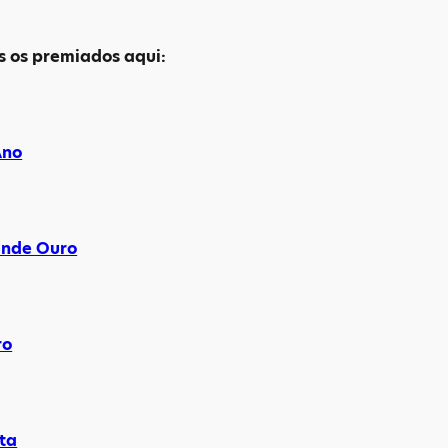
s os premiados aqui:
Ano
ande Ouro
ro
ta