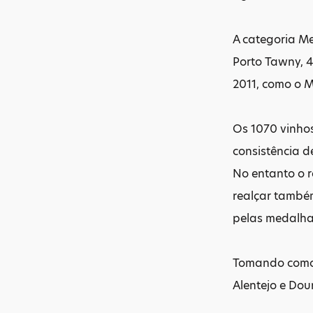
A categoria Me
Porto Tawny, 4
2011, como o M
Os 1070 vinho
consistência 
No entanto o r
realçar també
pelas medalha
Tomando como 
Alentejo e Dou