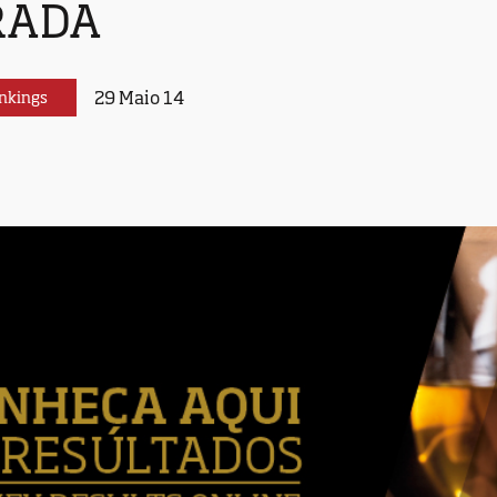
RADA
29 Maio 14
nkings