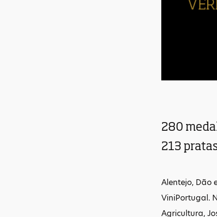
280 medal
213 prata
Alentejo, Dão 
ViniPortugal. 
Agricultura, J