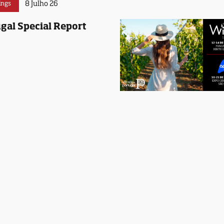
8 Julho 26
ings
gal Special Report