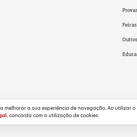
Prova
Feiras
Outro
Educa
 melhorar a sua experiência de navegação. Ao utilizar o
gal
, concorda com a utilização de cookies.
l
Termos e Condições
Política de Privacidade
Pol