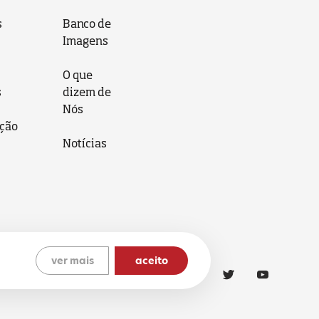
s
Banco de
Imagens
O que
s
dizem de
Nós
ção
Notícias
ver mais
aceito
ítica de Cookies