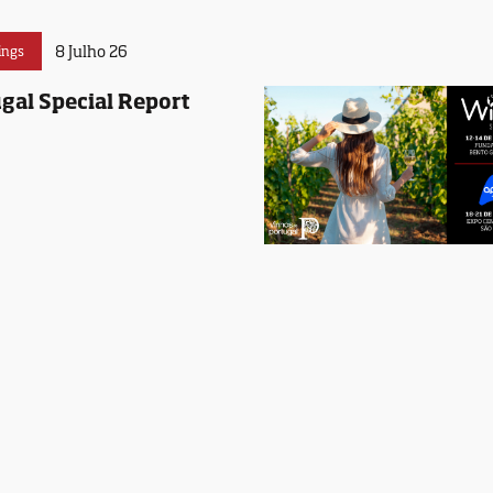
8 Julho 26
ings
gal Special Report