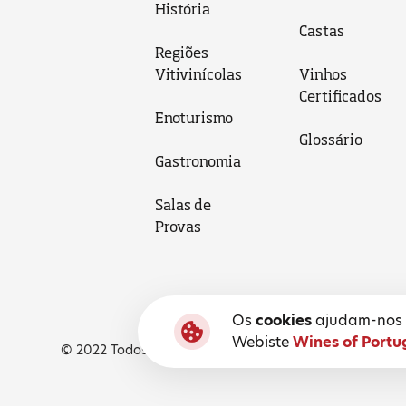
História
Castas
Regiões
Vitivinícolas
Vinhos
Certificados
Enoturismo
Glossário
Gastronomia
Salas de
Provas
Os
cookies
ajudam-nos a
Webiste
Wines of Portu
© 2022 Todos os Direitos Reservados, Wines of Portuga