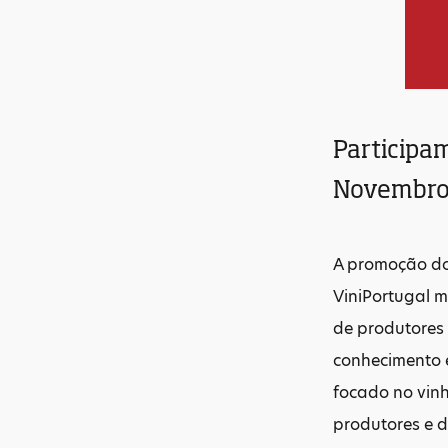
Participam
Novembr
A promoção do
ViniPortugal 
de produtores 
conhecimento e
focado no vinh
produtores e d