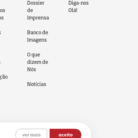
Dossier
Diga-nos
 os
de
Olá!
os
Imprensa
s
Banco de
Imagens
O que
s
dizem de
Nós
ção
Notícias
ver mais
aceito