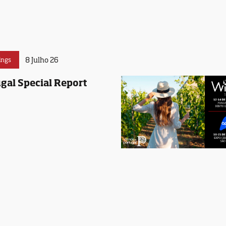
8 Julho 26
ings
gal Special Report