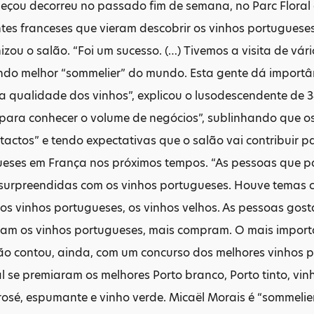
çou decorreu no passado fim de semana, no Parc Floral d
tes franceses que vieram descobrir os vinhos portugueses
ou o salão. “Foi um sucesso. (…) Tivemos a visita de vár
undo melhor “sommelier” do mundo. Esta gente dá importâ
a qualidade dos vinhos”, explicou o lusodescendente de
para conhecer o volume de negócios”, sublinhando que o
tactos” e tendo expectativas que o salão vai contribuir 
ueses em França nos próximos tempos. “As pessoas que p
 surpreendidas com os vinhos portugueses. Houve temas 
os vinhos portugueses, os vinhos velhos. As pessoas gos
am os vinhos portugueses, mais compram. O mais importa
ão contou, ainda, com um concurso dos melhores vinhos p
l se premiaram os melhores Porto branco, Porto tinto, vin
rosé, espumante e vinho verde. Micaël Morais é “sommeli