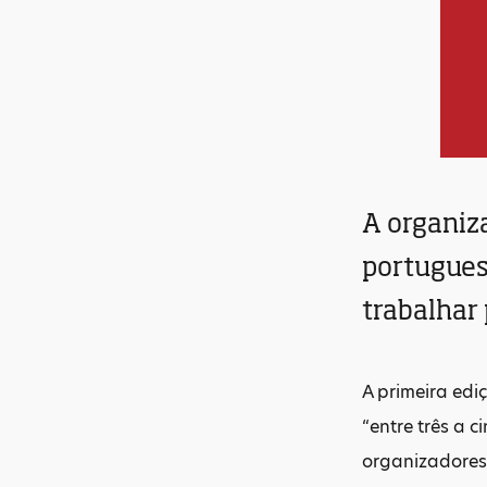
A organiz
portuguese
trabalhar 
A primeira edi
“entre três a 
organizadores 