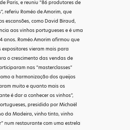
e Paris, e reuniu “86 produtores de
”, referiu Roméo de Amorim, que
ios escansões, como David Biraud,
ncia aos vinhos portugueses e é uma
 34 anos. Roméo Amorim afirmou que
s expositores vieram mais para
para o crescimento das vendas de
articiparam nas “masterclasses”
como a harmonização dos queijos
taram muito e quanto mais os
nte é dar a conhecer os vinhos”,
ortugueses, presidido por Michaël
ho da Madeira, vinho tinto, vinho
er” num restaurante com uma estrela