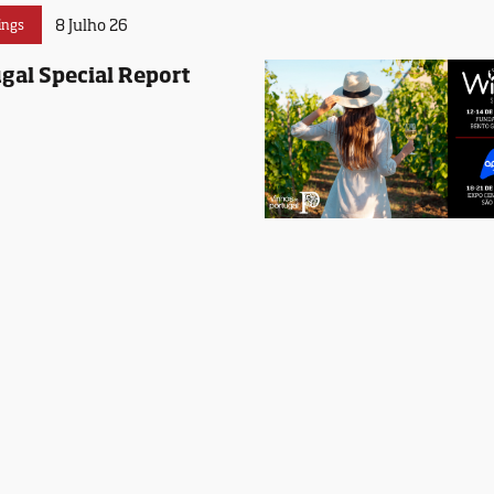
8 Julho 26
ings
gal Special Report