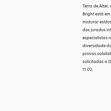
Terra de Alter
Bright está e
misturar estil
dos jurados in
especialistas 
diversidade do
provas.salali
solicitadas a 
11 02.