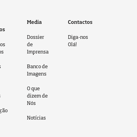
Media
Contactos
os
Dossier
Diga-nos
 os
de
Olá!
os
Imprensa
s
Banco de
Imagens
O que
s
dizem de
Nós
ção
Notícias