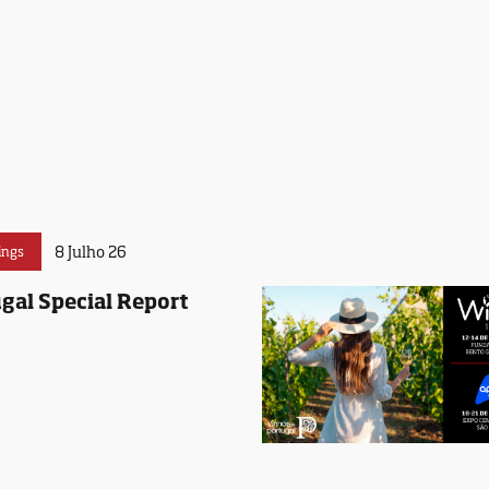
8 Julho 26
ings
gal Special Report