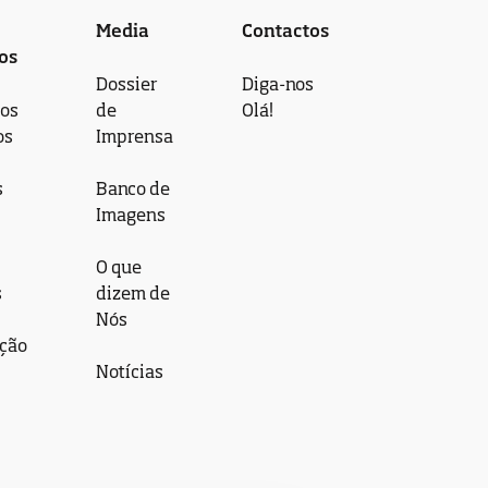
Media
Contactos
os
Dossier
Diga-nos
 os
de
Olá!
os
Imprensa
s
Banco de
Imagens
O que
s
dizem de
Nós
ção
Notícias