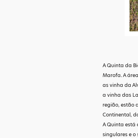
A Quinta da Bi
Marofa. A área
as vinha da Al
a vinha das La
região, estão 
Continental, d
A Quinta está 
singulares e o 