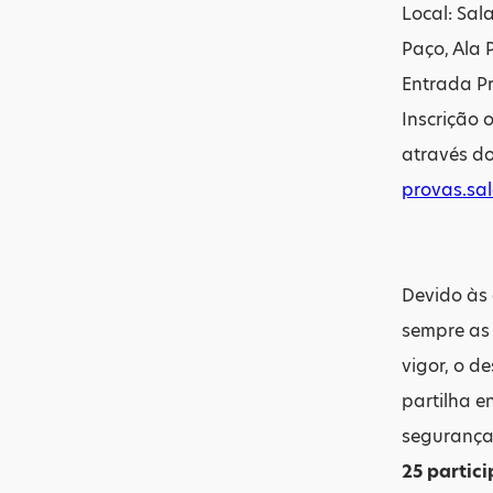
Local: Sal
Paço, Ala 
Entrada Pr
Inscrição 
através do
provas.sa
Devido às 
sempre as 
vigor, o d
partilha e
segurança.
25 partici