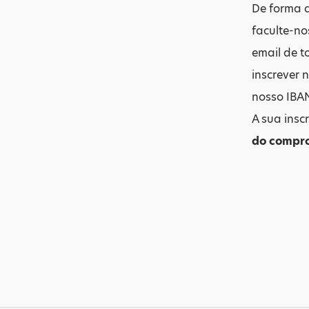
De forma a
faculte-no
email de 
inscrever 
nosso IBA
A sua insc
do compro