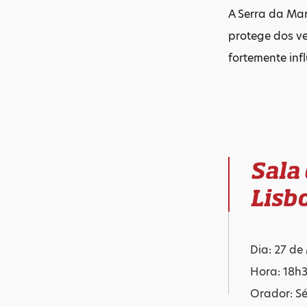
A Serra da Mar
protege dos v
fortemente inf
Sala
Lisb
Dia: 27 de
Hora: 18h
Orador: Sé