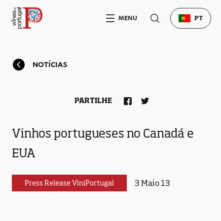
MENU
PT
NOTÍCIAS
PARTILHE
Vinhos portugueses no Canadá e
EUA
3 Maio 13
Press Release ViniPortugal