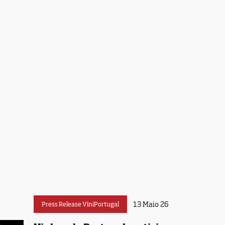
13 Maio 26
Press Release ViniPortugal