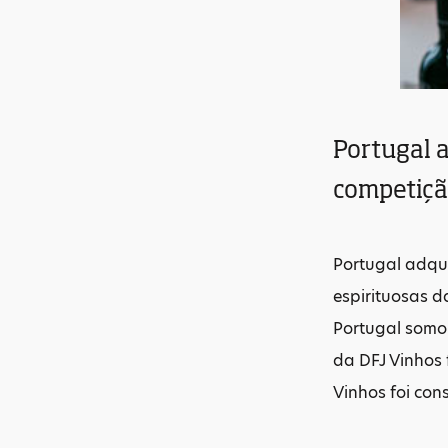
Portugal 
competição
Portugal adqu
espirituosas d
Portugal somou
da DFJ Vinhos
Vinhos foi con