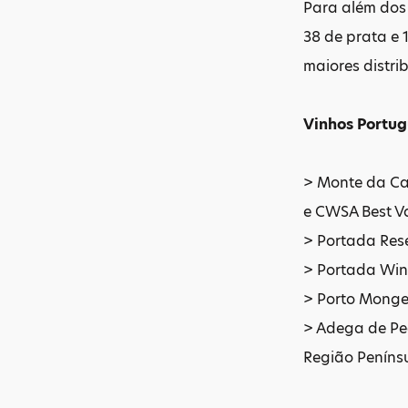
Para além dos 
38 de prata e 
maiores distri
Vinhos Portu
> Monte da Ca
e CWSA Best V
> Portada Rese
> Portada Wine
> Porto Monge
> Adega de Peg
Região Peníns