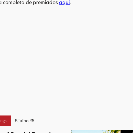
ta completa de premiados
aqui
.
8 Julho 26
ings