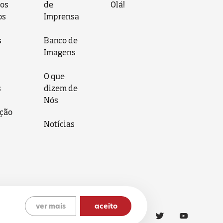
 os
de
Olá!
os
Imprensa
s
Banco de
Imagens
O que
s
dizem de
Nós
ção
Notícias
ver mais
aceito
ítica de Cookies