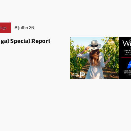
8 Julho 26
ings
gal Special Report