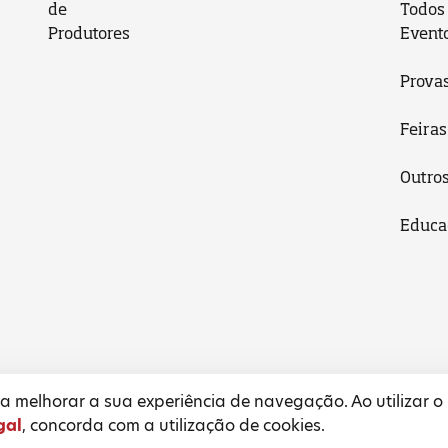
de
Todos
Produtores
Event
Prova
Feiras
Outro
Educa
 melhorar a sua experiência de navegação. Ao utilizar o
gal
, concorda com a utilização de cookies.
l
Termos e Condições
Política de Privacidade
Pol