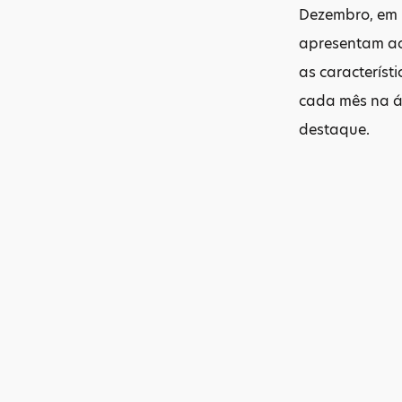
Dezembro, em B
apresentam ao 
as característ
cada mês na á
destaque.