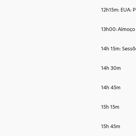
12h15m: EUA: 
13h00: Almoço
14h 15m: Sessõ
14h 30m Euro
14h 45m Euro
15h 15m Ásia
15h 45m Merc