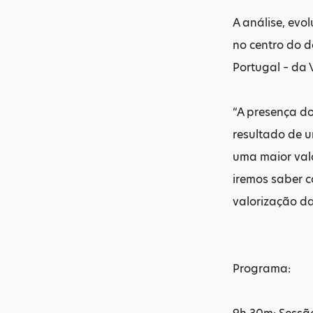
A análise, ev
no centro do 
Portugal – da 
“A presença do
resultado de u
uma maior val
iremos saber c
valorização da
Programa: