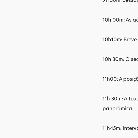
9h 30m: Sessã
10h 00m: As a
10h10m: Breve
10h 30m: O sec
11h00: A posiç
11h 30m: A Tax
panorâmica.
11h45m: Interv