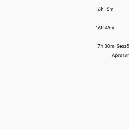
16h 15m Áfr
16h 45m Br
17h 30m: Sessã
Apresentação