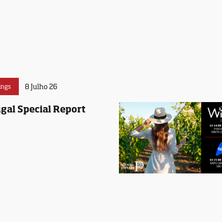
8 Julho 26
ings
gal Special Report