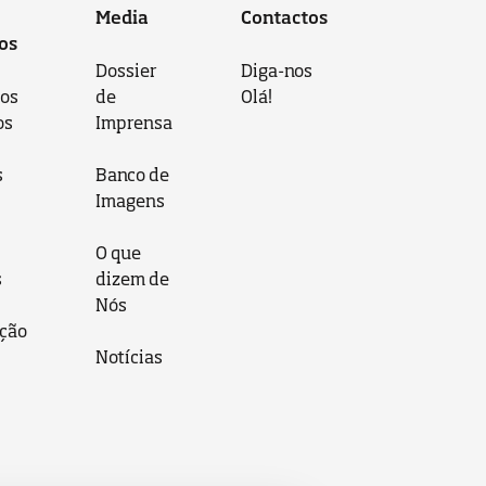
Media
Contactos
os
Dossier
Diga-nos
 os
de
Olá!
os
Imprensa
s
Banco de
Imagens
O que
s
dizem de
Nós
ção
Notícias