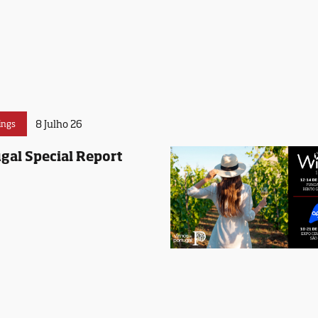
8 Julho 26
ings
gal Special Report