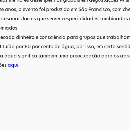
los melhores desempenhos globais em degustações W & S
ze anos, o evento foi produzido em São Francisco, com ch
rtesanais locais que servem especialidades combinadas 
emiados.
recada dinheiro e consciência para grupos que trabalham 
tituído por 80 por cento de água, por isso, em certo sen
a água significa também uma preocupação para os apre
ções
aqui
.