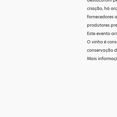
destacaram pe
criação, há on
fornecedores a
produtores pr
Este evento ar
O vinho é cons
conservação d
Mais informa