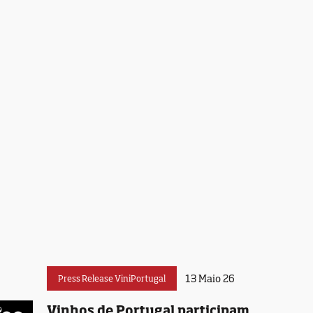
13 Maio 26
Press Release ViniPortugal
Vinhos de Portugal participam