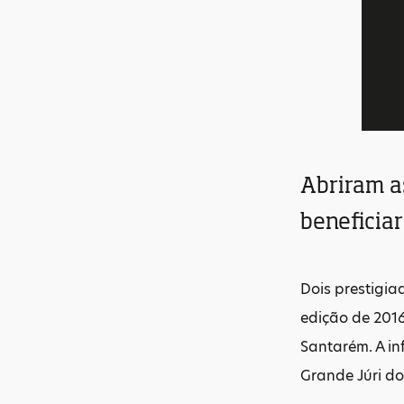
Abriram as
beneficia
Dois prestigia
edição de 2016
Santarém. A inf
Grande Júri d