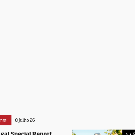
8 Julho 26
ings
gal Special Report