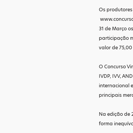
Os produtores
www.concursovi
31 de Março os
participação m
valor de 75,00
O Concurso Vin
IVDP, IVV, AND
internacional 
principais me
Na edição de 2
forma inequív