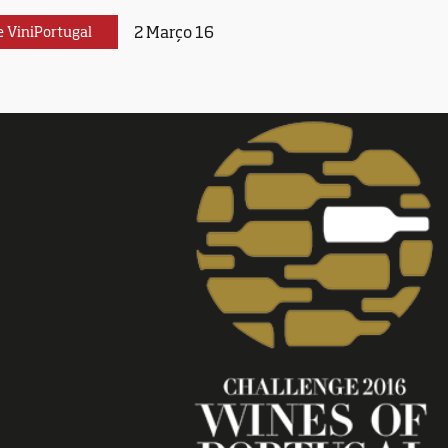
2 Março 16
e ViniPortugal