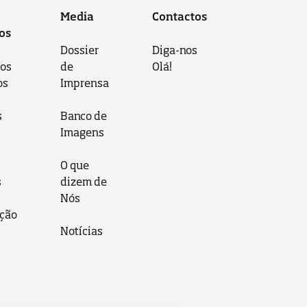
Media
Contactos
os
Dossier
Diga-nos
 os
de
Olá!
os
Imprensa
s
Banco de
Imagens
O que
s
dizem de
Nós
ção
Notícias