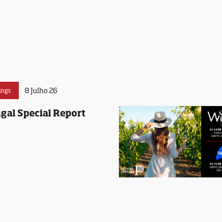
8 Julho 26
ings
gal Special Report