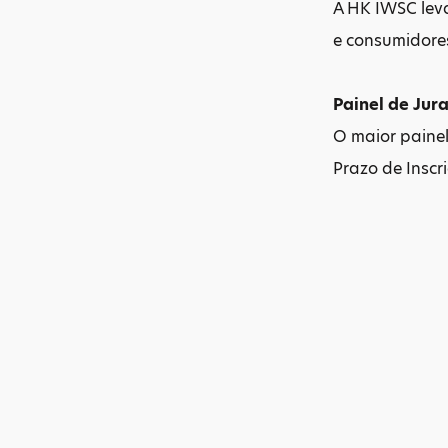
A HK IWSC leva
e consumidore
Painel de Jur
O maior painel
Prazo de Inscr