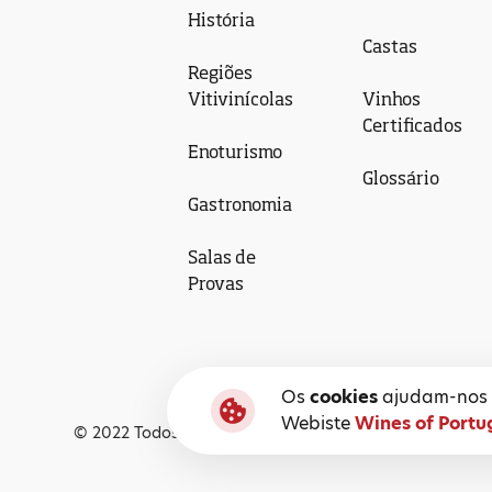
História
Castas
Regiões
Vitivinícolas
Vinhos
Certificados
Enoturismo
Glossário
Gastronomia
Salas de
Provas
Os
cookies
ajudam-nos a
Webiste
Wines of Portu
© 2022 Todos os Direitos Reservados, Wines of Portuga