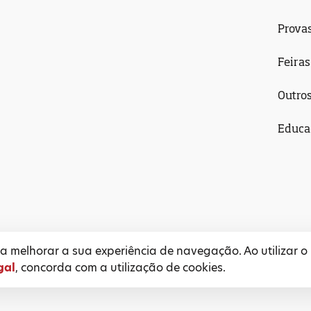
Prova
Feiras
Outro
Educa
 melhorar a sua experiência de navegação. Ao utilizar o
gal
, concorda com a utilização de cookies.
l
Termos e Condições
Política de Privacidade
Pol