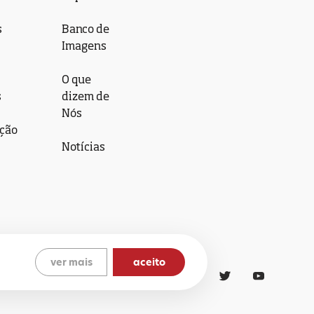
s
Banco de
Imagens
O que
s
dizem de
Nós
ção
Notícias
ver mais
aceito
ítica de Cookies