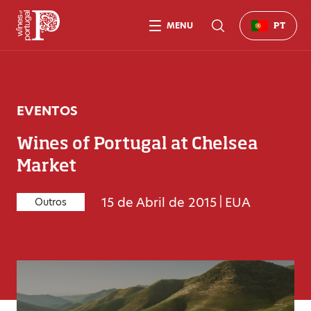
MENU
PT
EVENTOS
Wines of Portugal at Chelsea
Market
15 de Abril de 2015
|
EUA
Outros