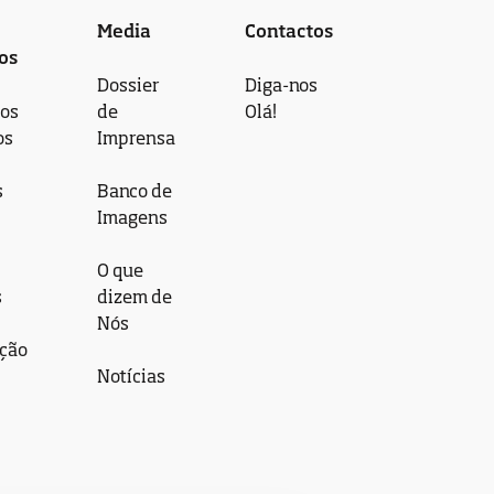
Media
Contactos
os
Dossier
Diga-nos
 os
de
Olá!
os
Imprensa
s
Banco de
Imagens
O que
s
dizem de
Nós
ção
Notícias