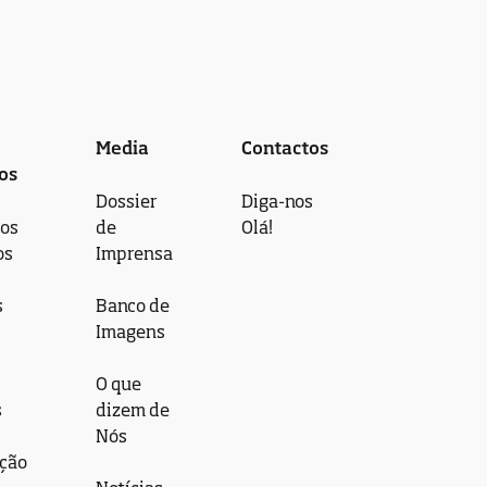
Media
Contactos
os
Dossier
Diga-nos
 os
de
Olá!
os
Imprensa
s
Banco de
Imagens
O que
s
dizem de
Nós
ção