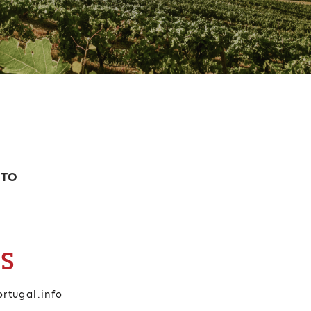
NTO
IS
rtugal.info