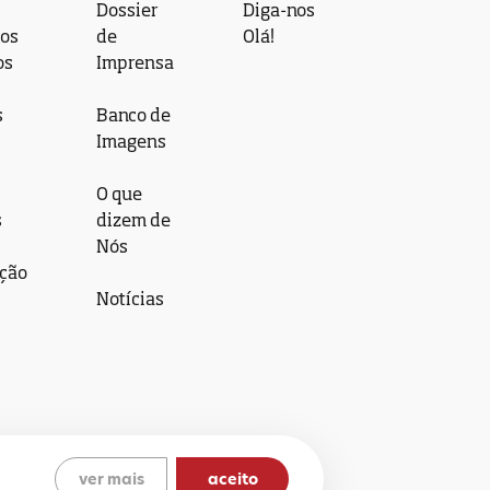
Dossier
Diga-nos
 os
de
Olá!
os
Imprensa
s
Banco de
Imagens
O que
s
dizem de
Nós
ção
Notícias
ver mais
aceito