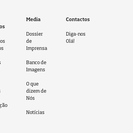
Media
Contactos
os
Dossier
Diga-nos
 os
de
Olá!
os
Imprensa
s
Banco de
Imagens
O que
s
dizem de
Nós
ção
Notícias