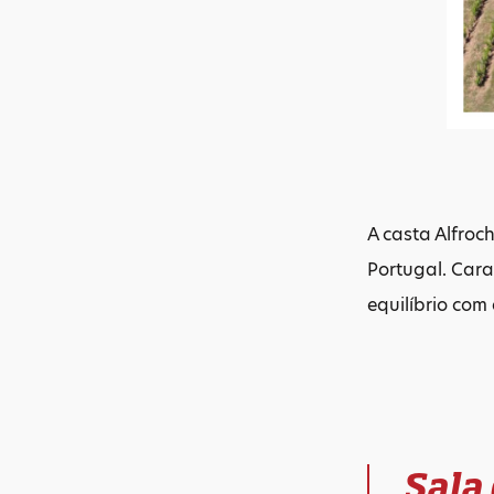
A casta Alfroc
Portugal. Cara
equilíbrio co
Sala