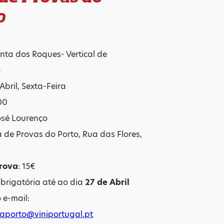
o
inta dos Roques- Vertical de
o
 Abril, Sexta-Feira
00
José Lourenço
a de Provas do Porto, Rua das Flores,
rova
: 15€
obrigatória até ao dia
27 de Abril
 e-mail:
laporto@viniportugal.pt