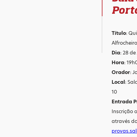
Port
Título
: Qu
Alfrocheir
Dia
: 28 de
Hora
: 19h
Orador
: 
Local
: Sal
10
Entrada P
Inscrição 
através do
provas.sa